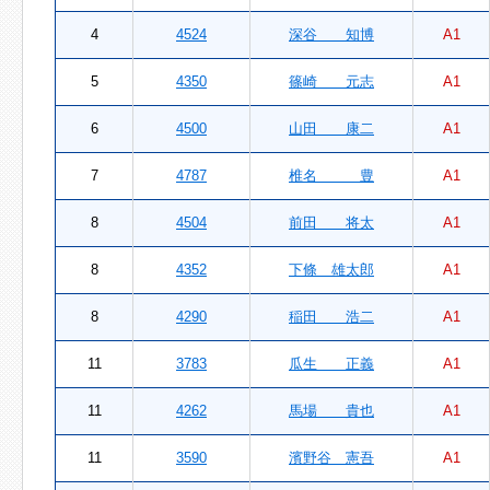
4
4524
深谷 知博
A1
5
4350
篠崎 元志
A1
6
4500
山田 康二
A1
7
4787
椎名 豊
A1
8
4504
前田 将太
A1
8
4352
下條 雄太郎
A1
8
4290
稲田 浩二
A1
11
3783
瓜生 正義
A1
11
4262
馬場 貴也
A1
11
3590
濱野谷 憲吾
A1