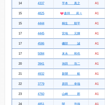
14
4337
平本 真之
A1
15
4825
倉持 莉々
A1
15
4444
桐生 順平
A1
17
4445
宮地 元輝
A1
17
4586
磯部 誠
A1
17
5084
末永 和也
A1
20
3941
池田 浩二
A1
21
4932
新開 航
A1
22
3779
原田 幸哉
A1
23
4760
山崎 郡
A1
24
4851
関 浩哉
A1