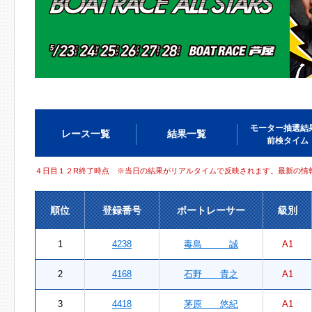
モーター抽選結
レース一覧
結果一覧
前検タイム
４日目１２R終了時点 ※当日の結果がリアルタイムで反映されます。最新の情
順位
登録番号
ボートレーサー
級別
1
4238
毒島 誠
A1
2
4168
石野 貴之
A1
3
4418
茅原 悠紀
A1