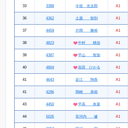
33
3388
今垣 光太郎
A1
36
4362
土屋 智則
A1
37
4459
片岡 雅裕
A1
38
4823
中村 桃佳
A1
39
4387
平山 智加
A1
40
4804
高田 ひかる
A1
41
4643
近江 翔吾
A1
41
4296
岡崎 恭裕
A1
43
4450
平高 奈菜
A1
44
5026
安河内 健
A1