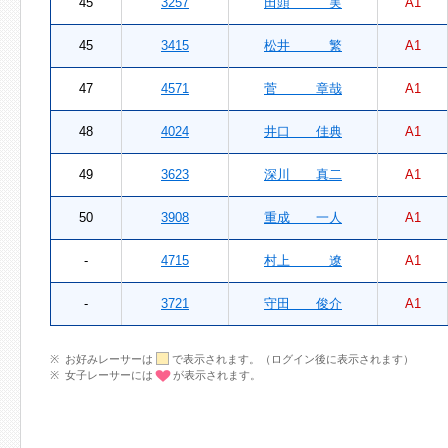
45
3257
田頭 実
A1
45
3415
松井 繁
A1
47
4571
菅 章哉
A1
48
4024
井口 佳典
A1
49
3623
深川 真二
A1
50
3908
重成 一人
A1
-
4715
村上 遼
A1
-
3721
守田 俊介
A1
お好みレーサーは
で表示されます。（ログイン後に表示されます）
女子レーサーには
が表示されます。