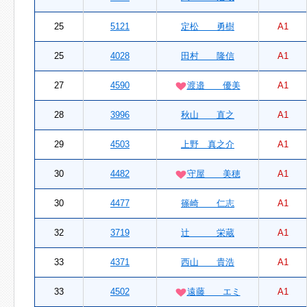
25
5121
定松 勇樹
A1
25
4028
田村 隆信
A1
27
4590
渡邉 優美
A1
28
3996
秋山 直之
A1
29
4503
上野 真之介
A1
30
4482
守屋 美穂
A1
30
4477
篠崎 仁志
A1
32
3719
辻 栄蔵
A1
33
4371
西山 貴浩
A1
33
4502
遠藤 エミ
A1