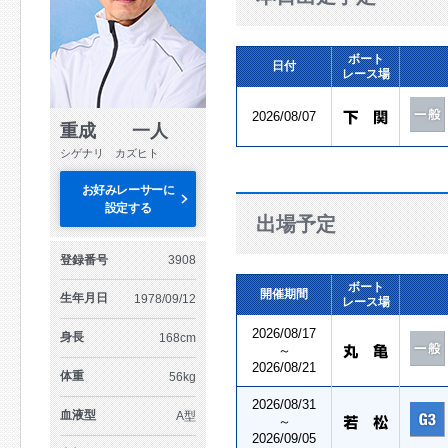
ボート
日付
レース場
2026/08/07
重成 一人
シゲナリ カズヒト
お好みレーサーに
設定する
出場予定
登録番号
3908
ボート
開催期間
生年月日
1978/09/12
レース場
2026/08/17
身長
168cm
～
2026/08/21
体重
56kg
2026/08/31
血液型
A型
～
2026/09/05