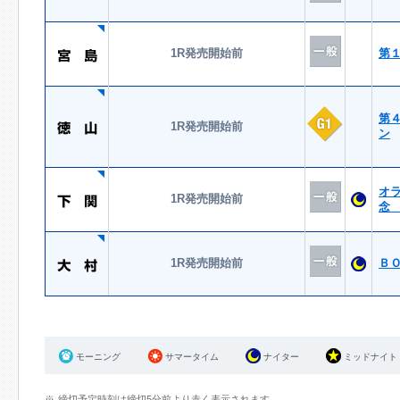
1R発売開始前
第
第
1R発売開始前
ン
オ
1R発売開始前
念
1R発売開始前
Ｂ
モーニング
サマータイム
ナイター
ミッドナイト
締切予定時刻は締切5分前より赤く表示されます。