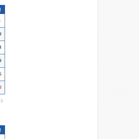
着
6
9
4
9
5
8
％）
着