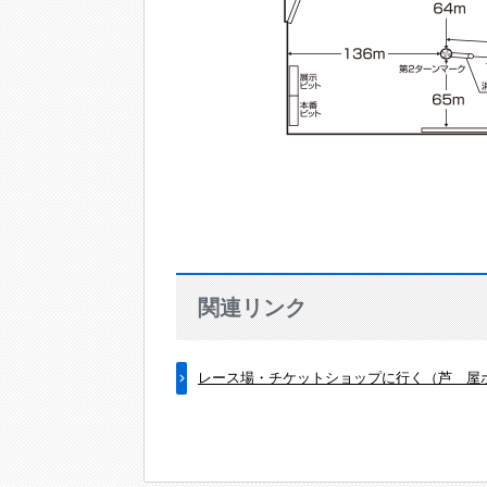
関連リンク
レース場・チケットショップに行く（芦 屋