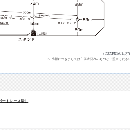
（2023/01/01現
情報につきましては主催者発表のものとご照合くださ
ボートレース場）