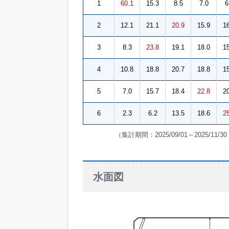
1
60.1
15.3
8.5
7.0
6
2
12.1
21.1
20.9
15.9
1
3
8.3
23.8
19.1
18.0
1
4
10.8
18.8
20.7
18.8
1
5
7.0
15.7
18.4
22.8
2
6
2.3
6.2
13.5
18.6
2
（集計期間：2025/09/01～2025/11
水面図