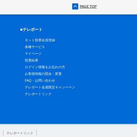
PAGE TOP
■テレボート
ネット投票会員登録
各種サービス
マイページ
投票結果
ログイン情報をお忘れの方
お客様情報の照会・変更
FAQ・お問い合わせ
テレボート会員限定キャンペーン
テレボートリンク
テレボートリンク