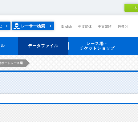
ネ
む
レーサー検索
English
中文简体
中文繁體
한국어
レース場・
ール
データファイル
チケットショップ
島ボートレース場