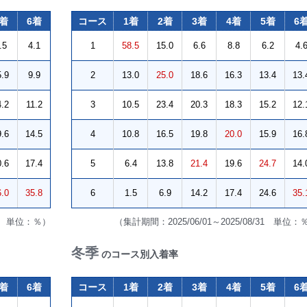
5着
6着
コース
1着
2着
3着
4着
5着
6
.5
4.1
1
58.5
15.0
6.6
8.8
6.2
4.
5.9
9.9
2
13.0
25.0
18.6
16.3
13.4
13.
4.2
11.2
3
10.5
23.4
20.3
18.3
15.2
12.
9.6
14.5
4
10.8
16.5
19.8
20.0
15.9
16.
0.6
17.4
5
6.4
13.8
21.4
19.6
24.7
14.
6.0
35.8
6
1.5
6.9
14.2
17.4
24.6
35.
/31 単位：％）
（集計期間：2025/06/01～2025/08/31 単位：
冬季
のコース別入着率
5着
6着
コース
1着
2着
3着
4着
5着
6