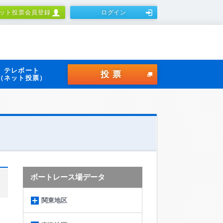
ット投票会員登録
ログイン
テレボート
投票
（ネット投票）
ボートレース場データ
関東地区