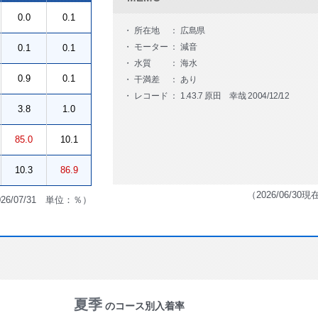
0.0
0.1
所在地
広島県
モーター
減音
0.1
0.1
水質
海水
0.9
0.1
干満差
あり
レコード
1.43.7 原田 幸哉 2004/12/12
3.8
1.0
85.0
10.1
10.3
86.9
（2026/06/30現
026/07/31 単位：％）
夏季
のコース別入着率