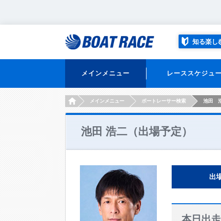
知る楽し
メインメニュー
レーススケジュ
HOME
メインメニュー
ボートレーサー検索
池田 
池田 浩二（出場予定）
出
本日出走