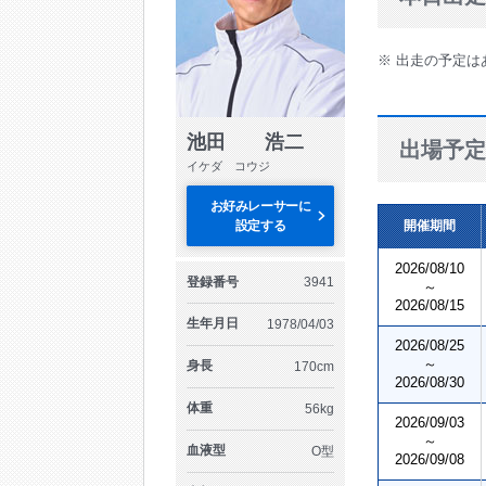
※ 出走の予定は
池田 浩二
出場予定
イケダ コウジ
お好みレーサーに
設定する
開催期間
2026/08/10
登録番号
3941
～
2026/08/15
生年月日
1978/04/03
2026/08/25
～
身長
170cm
2026/08/30
体重
56kg
2026/09/03
～
血液型
O型
2026/09/08