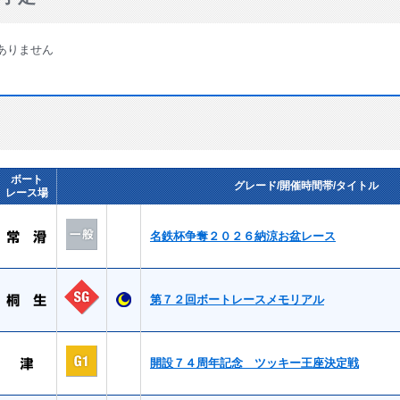
ありません
ボート
グレード/開催時間帯/タイトル
レース場
名鉄杯争奪２０２６納涼お盆レース
第７２回ボートレースメモリアル
開設７４周年記念 ツッキー王座決定戦