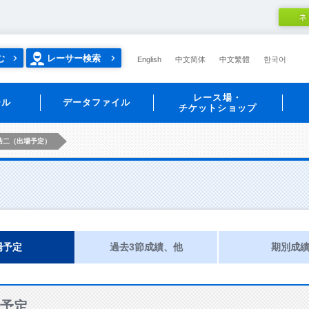
ネ
む
レーサー検索
English
中文简体
中文繁體
한국어
レース場・
ール
データファイル
チケットショップ
浩二（出場予定）
場予定
過去3節成績、他
期別成
予定