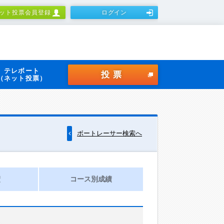
ット投票会員登録
ログイン
テレボート
投票
（ネット投票）
ボートレーサー検索へ
績
コース別成績