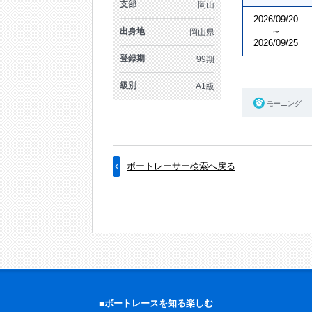
支部
岡山
2026/09/20
～
出身地
岡山県
2026/09/25
登録期
99期
級別
A1級
モーニング
ボートレーサー検索へ戻る
■ボートレースを知る楽しむ