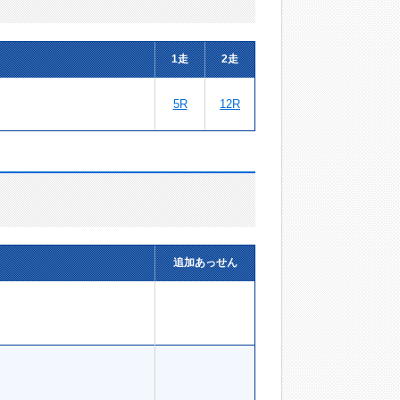
1走
2走
5R
12R
追加あっせん