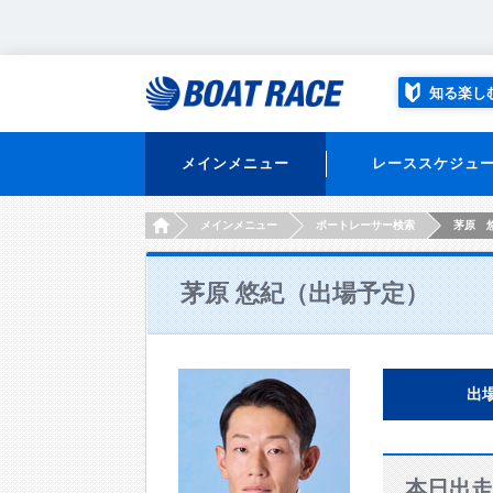
知る楽し
メインメニュー
レーススケジュ
HOME
メインメニュー
ボートレーサー検索
茅原 
茅原 悠紀（出場予定）
出
本日出走