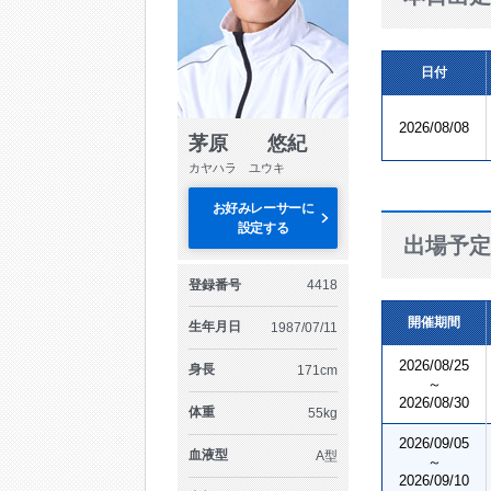
日付
2026/08/08
茅原 悠紀
カヤハラ ユウキ
お好みレーサーに
設定する
出場予定
登録番号
4418
開催期間
生年月日
1987/07/11
2026/08/25
身長
171cm
～
2026/08/30
体重
55kg
2026/09/05
血液型
A型
～
2026/09/10