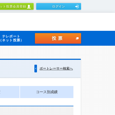
ット投票会員登録
ログイン
テレボート
投票
（ネット投票）
ボートレーサー検索へ
績
コース別成績