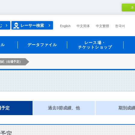
ネ
む
レーサー検索
English
中文简体
中文繁體
한국어
レース場・
ール
データファイル
チケットショップ
悠紀（出場予定）
場予定
過去3節成績、他
期別成
予定