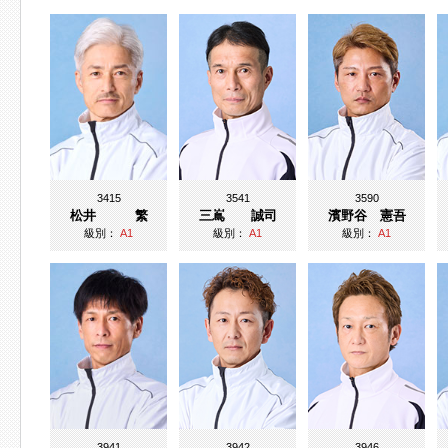
3415
3541
3590
松井 繁
三嶌 誠司
濱野谷 憲吾
級別：
A1
級別：
A1
級別：
A1
3941
3942
3946