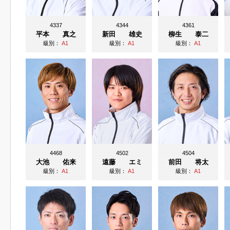
4337
4344
4361
平本 真之
新田 雄史
柳生 泰二
級別：
A1
級別：
A1
級別：
A1
4468
4502
4504
大池 佑来
遠藤 エミ
前田 将太
級別：
A1
級別：
A1
級別：
A1