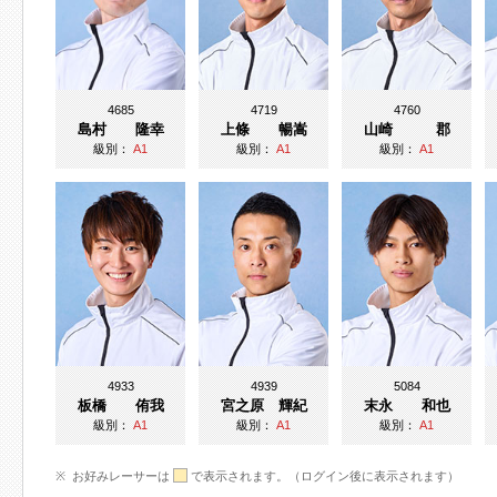
4685
4719
4760
島村 隆幸
上條 暢嵩
山崎 郡
級別：
A1
級別：
A1
級別：
A1
4933
4939
5084
板橋 侑我
宮之原 輝紀
末永 和也
級別：
A1
級別：
A1
級別：
A1
お好みレーサーは
で表示されます。（ログイン後に表示されます）