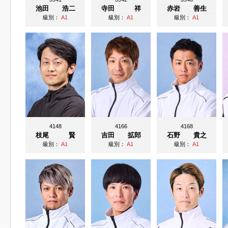
池田 浩二
寺田 祥
赤岩 善生
級別：
A1
級別：
A1
級別：
A1
4148
4166
4168
枝尾 賢
吉田 拡郎
石野 貴之
級別：
A1
級別：
A1
級別：
A1