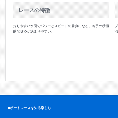
2023/07/12
レースの特徴
登録第4551号 三川昂暁 選手（福岡支部）が初優勝！
2023/06/30
走りやすい水面でパワーとスピードの勝負になる。若手の積極
プ
登録第5274号 城間 盛渚 選手 （福岡支部）が初勝利！
的な攻めが決まりやすい。
消
2023/05/26
登録第4586号 磯部 誠 選手（愛知）が通算1,000勝達成！
2023/04/23
芦屋サンライズメンバーズサイトをリニューアルします！
2022/04/04
登録第4079号 出畑 孝典選手（福岡）が通算1,500勝達成！
■ボートレースを知る楽しむ