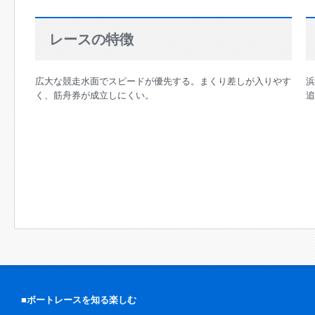
128期 福岡支部 5193 米丸乃絵選手 SG初勝利！
2026/05/27
レースの特徴
129期 香川支部 5224 西岡顕心選手 SG初勝利！
2026/05/26
広大な競走水面でスピードが優先する。まくり差しが入りやす
浜
131期 大阪支部 5267 石本裕武選手 SG初勝利！
く、筋舟券が成立しにくい。
追
2026/01/25
三重支部 3931 黒崎竜也選手 1,500勝達成！
2026/01/02
静岡支部 5349 宮崎奏磨選手 地元浜名湖で初勝利！
2026/01/02
『高塚清一記念第8回名人集合マクール杯』の開催について
■ボートレースを知る楽しむ