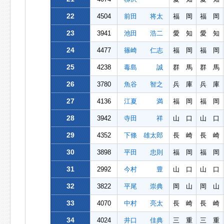
22
4504
前田 将太
福 岡
福 岡
23
3941
池田 浩二
愛 知
愛 知
24
4477
篠崎 仁志
福 岡
福 岡
25
4238
毒島 誠
群 馬
群 馬
26
3780
魚谷 智之
兵 庫
兵 庫
27
4136
江夏 満
福 岡
福 岡
28
3942
寺田 祥
山 口
山 口
29
4352
下條 雄太郎
長 崎
長 崎
30
3898
平田 忠則
福 岡
福 岡
31
2992
今村 豊
山 口
山 口
32
3822
平尾 崇典
岡 山
岡 山
33
4070
中村 亮太
長 崎
長 崎
34
4024
井口 佳典
三 重
三 重