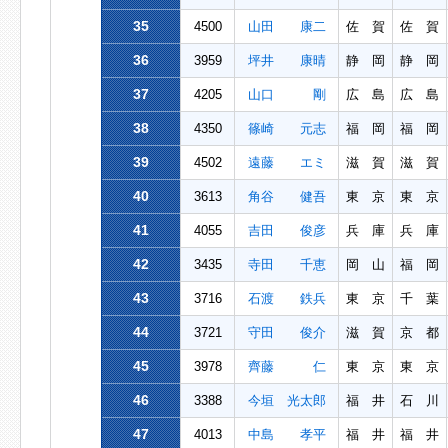
35
4500
山田 康二
佐 賀
佐 賀
36
3959
坪井 康晴
静 岡
静 岡
37
4205
山口 剛
広 島
広 島
38
4350
篠崎 元志
福 岡
福 岡
39
4502
遠藤 エミ
滋 賀
滋 賀
40
3613
角谷 健吾
東 京
東 京
41
4055
吉田 俊彦
兵 庫
兵 庫
42
3435
寺田 千恵
岡 山
福 岡
43
3716
石渡 鉄兵
東 京
千 葉
44
3721
守田 俊介
滋 賀
京 都
45
3978
齊藤 仁
東 京
東 京
46
3388
今垣 光太郎
福 井
石 川
47
4013
中島 孝平
福 井
福 井