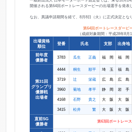
一般財団法人 日本モーターボート競走会では、来る10月2
開催される第64回ボートレースダービーの出場選手を発表
なお、異議申請期間を経て、8月8日（火）に正式決定とな
第64回ボートレースダービ
（成績対象期間：平成28年8月1
出場資格
登番
氏名
支部
出身地
順位
前年度
3783
瓜生 正義
福 岡
福 岡
優勝者
4444
桐生 順平
埼 玉
福 島
3719
辻 栄蔵
広 島
広 島
第31回
グランプリ
3960
菊地 孝平
静 岡
岩 手
優勝戦
出場者
4168
石野 貴之
大 阪
大 阪
3415
松井 繁
大 阪
大 阪
直前SG
第63回ボートレー
優勝者