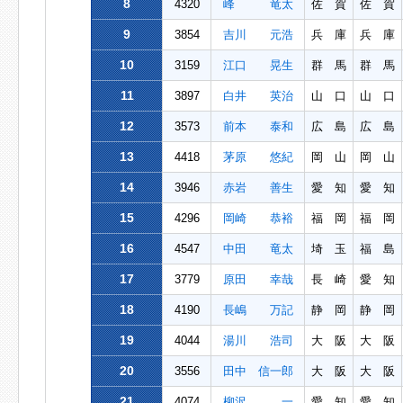
8
4320
峰 竜太
佐 賀
佐 賀
9
3854
吉川 元浩
兵 庫
兵 庫
10
3159
江口 晃生
群 馬
群 馬
11
3897
白井 英治
山 口
山 口
12
3573
前本 泰和
広 島
広 島
13
4418
茅原 悠紀
岡 山
岡 山
14
3946
赤岩 善生
愛 知
愛 知
15
4296
岡崎 恭裕
福 岡
福 岡
16
4547
中田 竜太
埼 玉
福 島
17
3779
原田 幸哉
長 崎
愛 知
18
4190
長嶋 万記
静 岡
静 岡
19
4044
湯川 浩司
大 阪
大 阪
20
3556
田中 信一郎
大 阪
大 阪
21
4074
柳沢 一
愛 知
愛 知