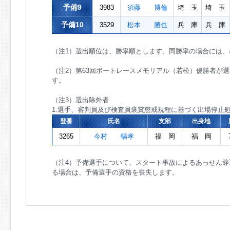
予備9
3983
須藤 博倫
埼 玉
埼 玉
予備10
3529
松本 勝也
兵 庫
兵 庫
（注1）選出順位は、勝率順とします。同勝率の場合には
（注2）第63回ボートレースメモリアル（若松）優勝者が
す。
（注3）選出除外者
1.選手、審判員及び検査員褒賞懲戒規程に基づく出場停止
登番
氏名
支部
出身地
3265
今村 暢孝
福 岡
福 岡
（注4）予備選手について、スタート事故によるあっせん
る場合は、予備選手の資格を喪失します。