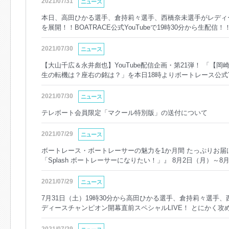
2021/07/31
ニュース
本日、高田ひかる選手、倉持莉々選手、西橋奈未選手がレディ
を展開！！BOATRACE公式YouTubeで19時30分から生配信！
2021/07/30
ニュース
【大山千広＆永井彪也】YouTube配信企画・第21弾！ 「【
生の転機は？座右の銘は？」を本日18時よりボートレース公式Y
2021/07/30
ニュース
テレボート会員限定「マクール特別版」の送付について
2021/07/29
ニュース
ボートレース・ボートレーサーの魅力を1か月間 たっぷりお届
「Splash ボートレーサーになりたい！」』 8月2日（月）～
24時53分頃～放送決定
2021/07/29
ニュース
7月31日（土）19時30分から高田ひかる選手、倉持莉々選手
ディースチャンピオン開幕直前スペシャルLIVE！ とにかく攻め
信！！