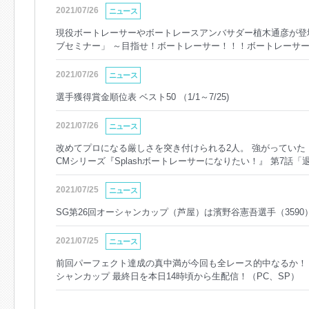
2021/07/26
ニュース
現役ボートレーサーやボートレースアンバサダー植木通彦が登場！
ブセミナー」 ～目指せ！ボートレーサー！！！ボートレーサーに
施！！
2021/07/26
ニュース
選手獲得賞金順位表 ベスト50 （1/1～7/25)
2021/07/26
ニュース
改めてプロになる厳しさを突き付けられる2人。 強がっていた
CMシリーズ『Splashボートレーサーになりたい！』 第7話「
2021/07/25
ニュース
SG第26回オーシャンカップ（芦屋）は濱野谷憲吾選手（359
2021/07/25
ニュース
前回パーフェクト達成の真中満が今回も全レース的中なるか！？ 
シャンカップ 最終日を本日14時頃から生配信！（PC、SP）