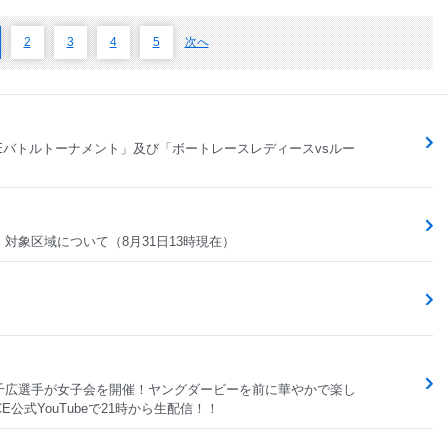
2
3
4
5
次へ
ACEバトルトーナメント」及び「ボートレースレディースvsルー
対象区域について（8月31日13時現在）
千広選手が女子会を開催！ヤングダービーを前に華やかで楽し
公式YouTubeで21時から生配信！！