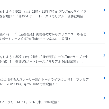
しよう！8/28 （土）21時～21時半頃までYouTubeライブで
情報をお届け！「蒲郡SGボートレースメモリアル 優勝戦展望」
画・第25弾！ 「【企画会議】視聴者の方からのリクエストをもと
りボートレース公式YouTubeチャンネルにて公開！
しよう！8/27（金）21時～21時半頃までYouTubeライブで生
をお届け！「蒲郡SGボートレースメモリアル 5日目展望」
ビーに出場する人気レーサー達がトークライブに出演！「プレミア
・SEASON3」をYouTubeで生配信！！
ークリーNEXT」8/26（木）19時配信！