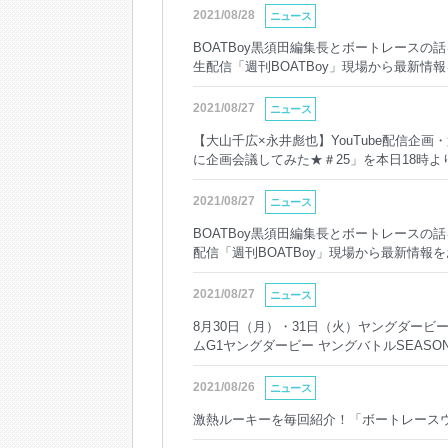
2021/08/28
ニュース
BOATBoy黒須田編集長とボートレースの話を
生配信「週刊BOATBoy」現場から最新
（PC・SP）
2021/08/27
ニュース
【大山千広×永井彪也】YouTube配信企
に企画会議してみた★＃25」を本日18時よ
2021/08/27
ニュース
BOATBoy黒須田編集長とボートレースの話を
配信「週刊BOATBoy」現場から最新情報
（PC・SP）
2021/08/27
ニュース
8月30日（月）・31日（火）ヤングダー
ムG1ヤングダービー ヤングバトルSEASON2
2021/08/26
ニュース
激熱ルーキーを毎回紹介！「ボートレースウィ