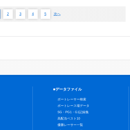
2
3
4
5
次へ
■データファイル
ボートレーサー検索
ボートレース場データ
SG・PG1・G1記録集
高配当ベスト10
優勝レーサー一覧