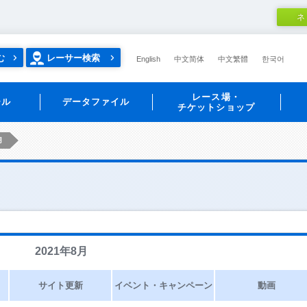
ネ
む
レーサー検索
English
中文简体
中文繁體
한국어
レース場・
ール
データファイル
チケットショップ
月
2021年8月
サイト更新
イベント・キャンペーン
動画