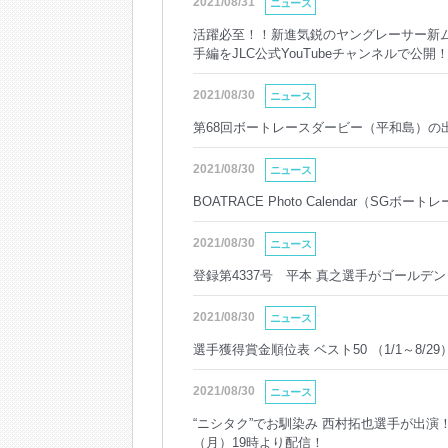
2021/08/31
ニュース
活躍必至！！新進気鋭のヤングレーサー新
手編をJLC公式YouTubeチャンネルで公開
2021/08/30
ニュース
第68回ボートレースダービー（平和島）の
2021/08/30
ニュース
BOATRACE Photo Calendar（S
2021/08/30
ニュース
登録第4337号 平本 真之選手がゴールデ
2021/08/30
ニュース
選手獲得賞金順位表 ベスト50 （1/1～8/29
2021/08/30
ニュース
“ニシタク”でお馴染み 西村拓也選手が出演！
（月）19時より配信！