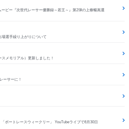
ムービー『次世代レーサー優勝録～若王～』第2弾の上條暢嵩選
！
出場選手繰り上がりについて
Gボートレースメモリアル）更新しました！
ンレーサーに！
）
「ボートレースウィークリー」 YouTubeライブで8月30日