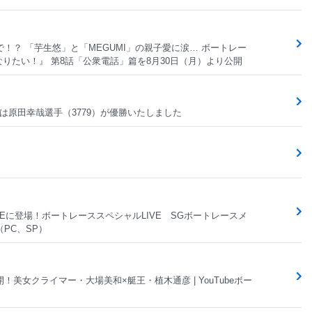
！？ 「芋生悠」と「MEGUMI」の親子愛に涙… ボートレー
になりたい！』 第8話「公衆電話」篇を8月30日（月）より公開
は原田幸哉選手（3779）が優勝いたしました
Eに登場！ボートレーススペシャルLIVE SGボートレースメ
PC、SP）
編公開！美女クライマー・大場美和×艇王・植木通彦 | YouTubeボー