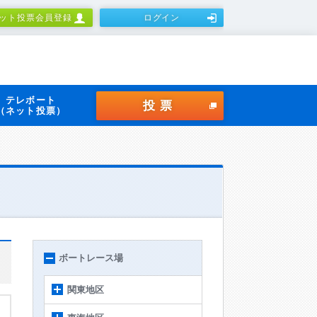
ット投票会員登録
ログイン
テレボート
投票
（ネット投票）
ボートレース場
関東地区