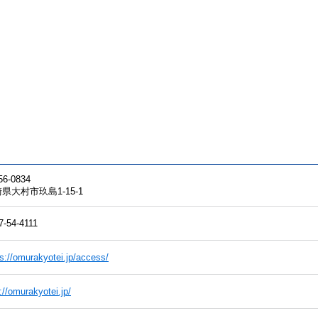
6-0834
県大村市玖島1-15-1
7-54-4111
ps://omurakyotei.jp/access/
://omurakyotei.jp/