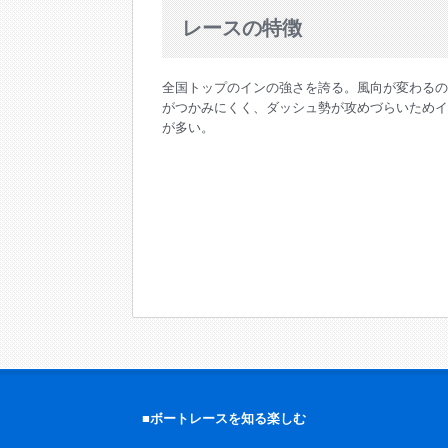
2024/09/08
レースの特徴
グルーンおおむらでスケートボード公式戦開
2024/08/12
全国トップのインの強さを誇る。風向が変わるの
「大大大特価！野菜即売会 inBOATRACE 
がつかみにくく、ダッシュ勢が攻めづらいためイ
2024/08/08
が多い。
大村湾フェスタ in ボートレース大村開催
2024/05/01
BR大村ミッドナイトボートレース2nd/3rd
2024/04/24
災害対策支援として、ボートレース大村から日本
■ボートレースを知る楽しむ