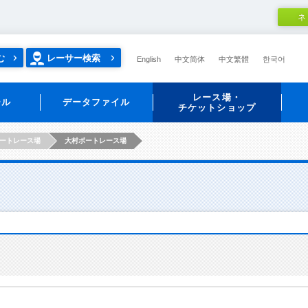
ネ
む
レーサー検索
English
中文简体
中文繁體
한국어
レース場・
ール
データファイル
チケットショップ
ートレース場
大村ボートレース場