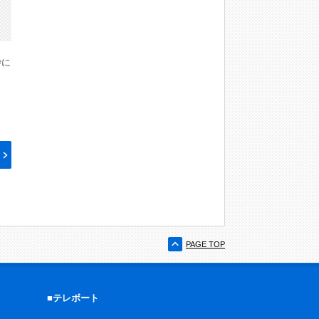
妙に
ら
PAGE TOP
■テレボート