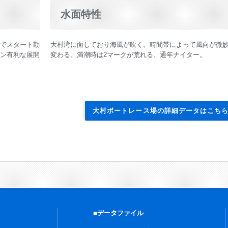
水面特性
催
でスタート勘
大村湾に面しており海風が吹く。時間帯によって風向が微
大村」開催しました
ン有利な展開
変わる。満潮時は2マークが荒れる。通年ナイター。
は優勝戦を11レースに実施
大村ボートレース場の詳細データはこち
財団へ2,000万円を寄付
■データファイル