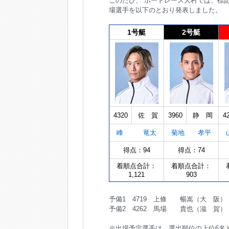
このたび、 ボートレース大村では、標記
場選手を以下のとおり発表しました。
1号艇
2号艇
4320
佐 賀
3960
静 岡
4
峰 竜太
菊地 孝平
得点：94
得点：74
着順点合計：
着順点合計：
1,121
903
予備1 4719 上條 暢嵩（大 阪） 
予備2 4262 馬場 貴也（滋 賀） 
※出場予定選手は、選出順位の上位6名