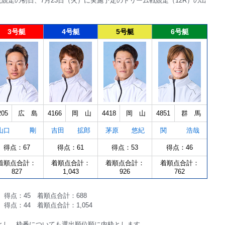
競走の初日、7月23日（火）に実施予定のドリーム戦競走（12R）の出
3号艇
4号艇
5号艇
6号艇
205
広 島
4166
岡 山
4418
岡 山
4851
群 馬
山口 剛
吉田 拡郎
茅原 悠紀
関 浩哉
得点：67
得点：61
得点：53
得点：46
着順点合計：
着順点合計：
着順点合計：
着順点合計：
827
1,043
926
762
得点：45 着順点合計：688
得点：44 着順点合計：1,054
とし、枠番についても選出順位順に内枠とします。