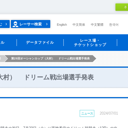
ネ
む
レーサー検索
English
中文简体
中文繁體
한국어
レース場・
ール
データファイル
チケットショップ
月
第29回オーシャンカップ（大村） ドリーム戦出場選手発表
（大村） ドリーム戦出場選手発表
2024/07/01
ニュース