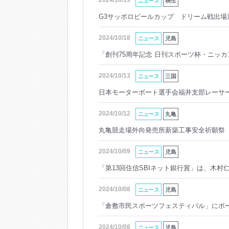
2024/10/19
ニュース
桐生
G3サッポロビールカップ ドリーム戦出場
2024/10/18
ニュース
児島
「創刊75周年記念 日刊スポーツ杯・ニッ
2024/10/13
ニュース
三国
日本モーターボート選手会福井支部レーサ
2024/10/12
ニュース
丸亀
丸亀競走場外向発売所新築工事安全祈願祭
2024/10/09
ニュース
児島
「第13回住信SBIネット銀行賞」は、木
2024/10/08
ニュース
児島
「倉敷市民スポーツフェスティバル」にボ
2024/10/08
ニュース
児島