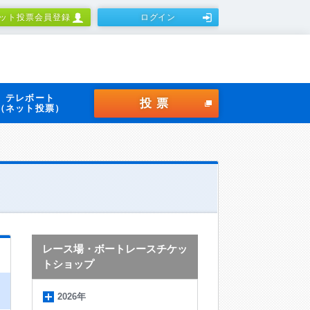
ット投票会員登録
ログイン
テレボート
投票
（ネット投票）
レース場・ボートレースチケッ
トショップ
2026年