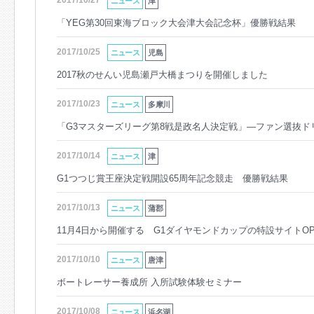
2017/10/27
ニュース
津
「YEG第30回東海ブロック大会津大会記念杯」優勝戦結果
2017/10/25
ニュース
児島
2017秋のせんい児島瀬戸大橋まつりを開催しました
2017/10/23
ニュース
多摩川
「G3マスターズリーグ第8戦是政名人決定戦」―ファン選抜ド
2017/10/14
ニュース
津
G1つつじ賞王座決定戦開設65周年記念競走 優勝戦結果
2017/10/13
ニュース
蒲郡
11月4日から開催する G1ダイヤモンドカップの特設サイトOP
2017/10/10
ニュース
唐津
ボートレーサー養成所 入所試験体験セミナー
2017/10/08
ニュース
浜名湖