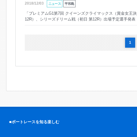
2018/12/03
ニュース
平和島
「プレミアムG1第7回 クイーンズクライマックス（賞金女王決
12R）、シリーズドリーム戦（初日 第12R）出場予定選手発表
1
■ボートレースを知る楽しむ