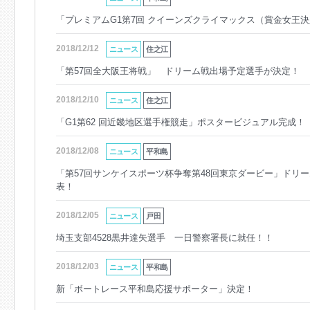
「プレミアムG1第7回 クイーンズクライマックス（賞金女王
2018/12/12
ニュース
住之江
「第57回全大阪王将戦」 ドリーム戦出場予定選手が決定！
2018/12/10
ニュース
住之江
「G1第62 回近畿地区選手権競走」ポスタービジュアル完成！
2018/12/08
ニュース
平和島
「第57回サンケイスポーツ杯争奪第48回東京ダービー」ドリー
表！
2018/12/05
ニュース
戸田
埼玉支部4528黒井達矢選手 一日警察署長に就任！！
2018/12/03
ニュース
平和島
新「ボートレース平和島応援サポーター」決定！