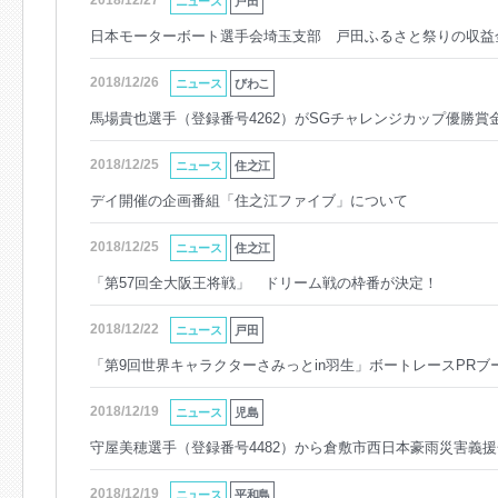
2018/12/27
ニュース
戸田
日本モーターボート選手会埼玉支部 戸田ふるさと祭りの収益
2018/12/26
ニュース
びわこ
馬場貴也選手（登録番号4262）がSGチャレンジカップ優勝賞
2018/12/25
ニュース
住之江
デイ開催の企画番組「住之江ファイブ」について
2018/12/25
ニュース
住之江
「第57回全大阪王将戦」 ドリーム戦の枠番が決定！
2018/12/22
ニュース
戸田
「第9回世界キャラクターさみっとin羽生」ボートレースPRブ
2018/12/19
ニュース
児島
守屋美穂選手（登録番号4482）から倉敷市西日本豪雨災害義援
2018/12/19
ニュース
平和島