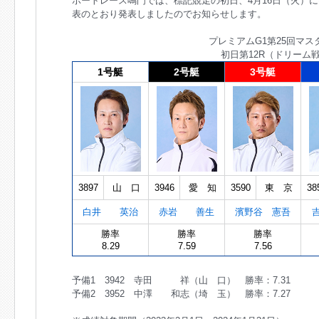
ボートレース鳴門では、標記競走の初日、4月16日（火）に
表のとおり発表しましたのでお知らせします。
プレミアムG1第25回マ
初日第12R（ドリーム
1号艇
2号艇
3号艇
3897
山 口
3946
愛 知
3590
東 京
38
白井 英治
赤岩 善生
濱野谷 憲吾
勝率
勝率
勝率
8.29
7.59
7.56
予備1 3942 寺田 祥（山 口） 勝率：7.31
予備2 3952 中澤 和志（埼 玉） 勝率：7.27