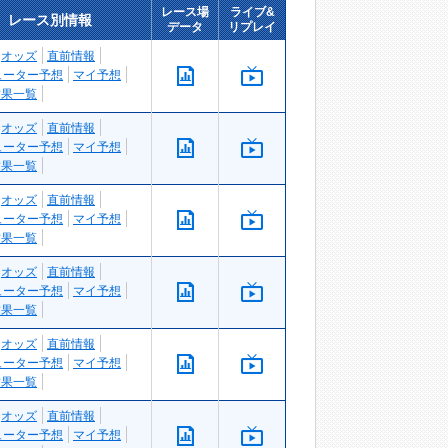
レース場
ライブ&
レース別情報
データ
リプレイ
オッズ
直前情報
ューター予想
マイ予想
結果一覧
オッズ
直前情報
ューター予想
マイ予想
結果一覧
オッズ
直前情報
ューター予想
マイ予想
結果一覧
オッズ
直前情報
ューター予想
マイ予想
結果一覧
オッズ
直前情報
ューター予想
マイ予想
結果一覧
オッズ
直前情報
ューター予想
マイ予想