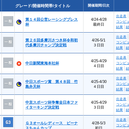
グレード/開催時間帯/タイトル
開催期間/日次
出走表
第１４回公営レーシングプレス
4/24-4/28
コンピ
杯
最終日
結果
出走表
第２６回多摩川さつき杯令和初
4/26-5/1
コンピ
代多摩川チャンプ決定戦
３日目
結果
出走表
4/25-4/29
中日新聞東海本社杯
コンピ
４日目
結果
出走表
中日スポーツ賞 第４８回 竹
4/25-4/30
コンピ
島弁天杯
４日目
結果
出走表
中京スポーツ杯争奪全日本ファ
4/25-4/29
コンピ
イターキング決定戦
３日目
結果
出走表
Ｇ３オールレディース ビーナ
4/28-5/3
コンピ
スちゃんカップ
初日