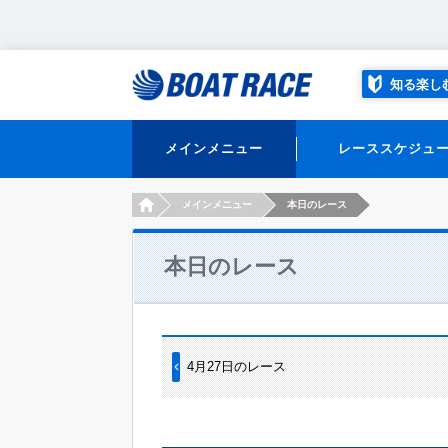
知る楽し
メインメニュー
レーススケジュ
HOME
メインメニュー
本日のレース
本日のレース
4月27日のレース