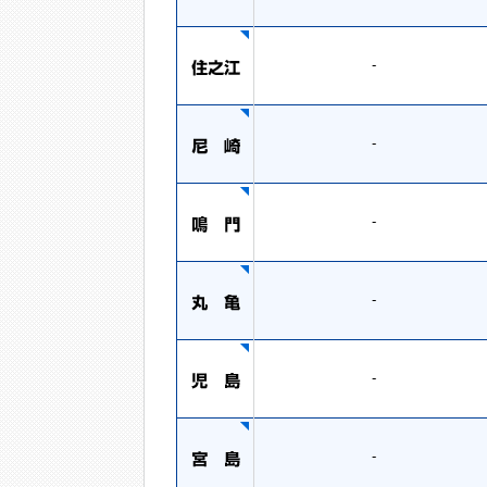
-
-
-
-
-
-