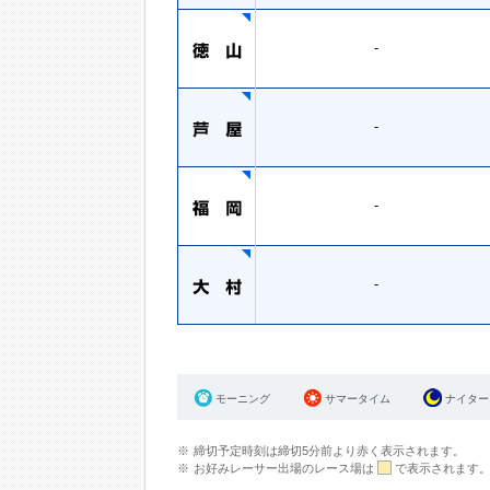
-
-
-
-
モーニング
サマータイム
ナイター
締切予定時刻は締切5分前より赤く表示されます。
お好みレーサー出場のレース場は
で表示されます