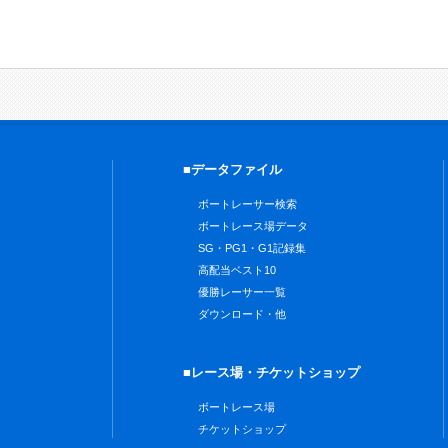
■データファイル
ボートレーサー検索
ボートレース場データ
SG・PG1・G1記録集
高配当ベスト10
優勝レーサー一覧
ダウンロード・他
■レース場・チケットショップ
ボートレース場
チケットショップ