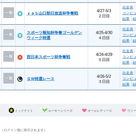
出走表
4/27-5/3
ｙａｂ山口朝日放送杯争奪戦
コンピ
２日目
結果
出走表
スポーツ報知杯争奪ゴールデン
4/25-4/30
コンピ
ウィーク特選
４日目
結果
出走表
4/24-4/29
西日本スポーツ杯争奪戦
コンピ
５日目
結果
出走表
4/26-5/2
ＧＷ特選レース
コンピ
３日目
結果
ミッドナイト
ルーキーシリーズ
オールレディース
ヴィ
。（ログイン後に表示されます）