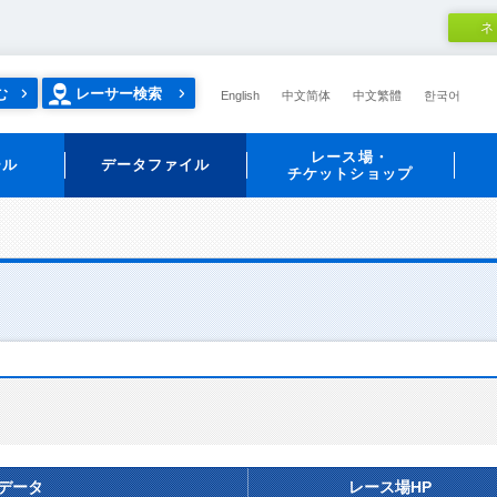
ネ
む
レーサー検索
English
中文简体
中文繁體
한국어
レース場・
ール
データファイル
チケットショップ
データ
レース場HP