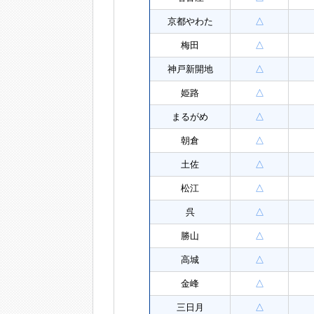
京都やわた
△
梅田
△
神戸新開地
△
姫路
△
まるがめ
△
朝倉
△
土佐
△
松江
△
呉
△
勝山
△
高城
△
金峰
△
三日月
△