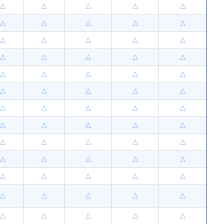
△
△
△
△
△
△
△
△
△
△
△
△
△
△
△
△
△
△
△
△
△
△
△
△
△
△
△
△
△
△
△
△
△
△
△
△
△
△
△
△
△
△
△
△
△
△
△
△
△
△
△
△
△
△
△
△
△
△
△
△
△
△
△
△
△