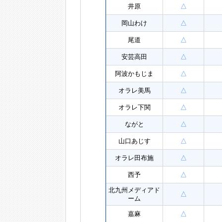
井原
△
岡山わけ
△
尾道
△
安芸高田
△
阿波かもじま
△
オラレ美馬
△
オラレ下関
△
ながと
△
山口あじす
△
オラレ田布施
△
西予
△
北九州メディアド
△
ーム
嘉麻
△