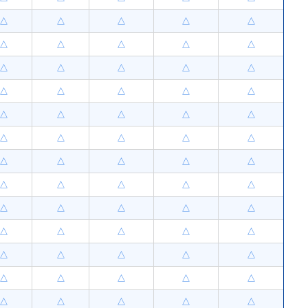
△
△
△
△
△
△
△
△
△
△
△
△
△
△
△
△
△
△
△
△
△
△
△
△
△
△
△
△
△
△
△
△
△
△
△
△
△
△
△
△
△
△
△
△
△
△
△
△
△
△
△
△
△
△
△
△
△
△
△
△
△
△
△
△
△