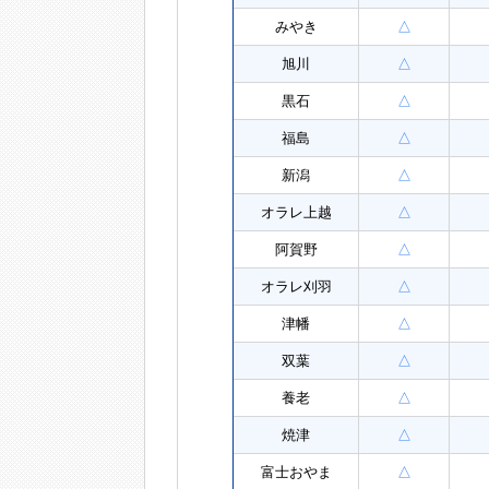
みやき
△
旭川
△
黒石
△
福島
△
新潟
△
オラレ上越
△
阿賀野
△
オラレ刈羽
△
津幡
△
双葉
△
養老
△
焼津
△
富士おやま
△