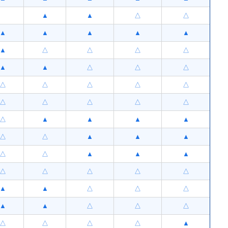
▲
▲
△
△
▲
▲
▲
▲
▲
▲
△
△
△
△
▲
▲
△
△
△
△
△
△
△
△
△
△
△
△
△
△
▲
▲
▲
▲
△
△
▲
▲
▲
△
△
▲
▲
▲
△
△
△
△
△
▲
▲
△
△
△
▲
▲
△
△
△
△
△
△
△
▲