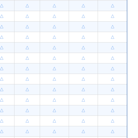
△
△
△
△
△
△
△
△
△
△
△
△
△
△
△
△
△
△
△
△
△
△
△
△
△
△
△
△
△
△
△
△
△
△
△
△
△
△
△
△
△
△
△
△
△
△
△
△
△
△
△
△
△
△
△
△
△
△
△
△
△
△
△
△
△