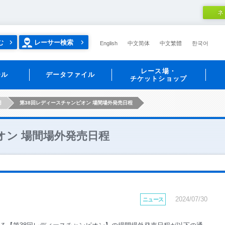
ネ
む
レーサー検索
English
中文简体
中文繁體
한국어
レース場・
ール
データファイル
チケットショップ
月
第38回レディースチャンピオン 場間場外発売日程
オン 場間場外発売日程
2024/07/30
ニュース