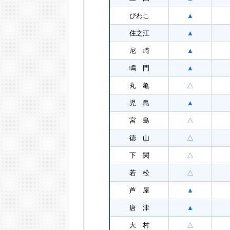
びわこ
▲
住之江
▲
尼 崎
▲
鳴 門
▲
丸 亀
△
児 島
▲
宮 島
△
徳 山
△
下 関
△
若 松
△
芦 屋
▲
唐 津
▲
大 村
△