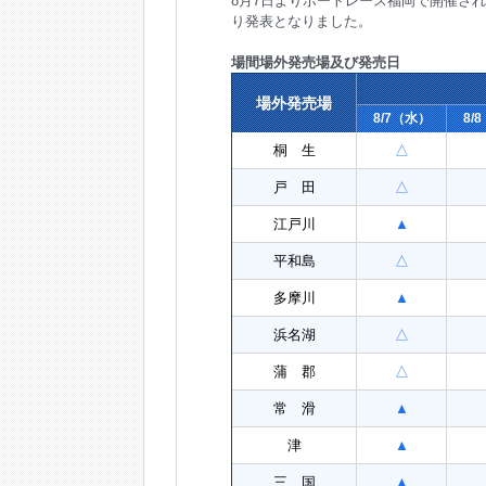
8月7日よりボートレース福岡で開催さ
り発表となりました。
場間場外発売場及び発売日
場外発売場
8/7（水）
8/
桐 生
△
戸 田
△
江戸川
▲
平和島
△
多摩川
▲
浜名湖
△
蒲 郡
△
常 滑
▲
津
▲
三 国
▲