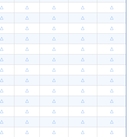
△
△
△
△
△
△
△
△
△
△
△
△
△
△
△
△
△
△
△
△
△
△
△
△
△
△
△
△
△
△
△
△
△
△
△
△
△
△
△
△
△
△
△
△
△
△
△
△
△
△
△
△
△
△
△
△
△
△
△
△
△
△
△
△
△