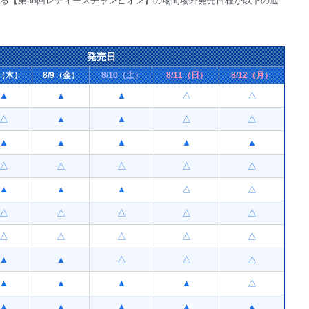
れる【第38回レディースチャンピオン】の場間場外発売日程が以下の通
発売日
8（木）
8/9（金）
8/10（土）
8/11（日）
8/12（月）
▲
▲
▲
△
△
△
▲
▲
△
△
▲
▲
▲
▲
▲
△
△
△
△
△
▲
▲
▲
△
△
△
△
△
△
△
△
△
△
△
△
▲
▲
△
△
△
▲
▲
▲
▲
△
▲
▲
▲
▲
▲