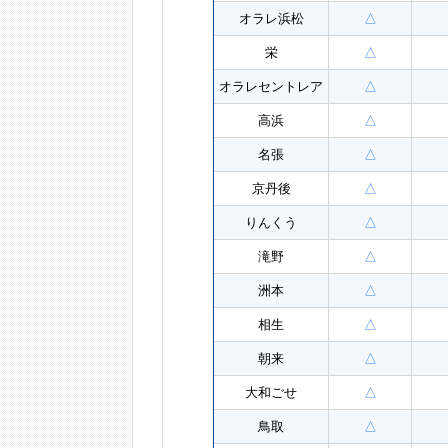
オラレ浜松
△
栄
△
オラレセントレア
△
高浜
△
名張
△
京丹後
△
りんくう
△
滝野
△
洲本
△
相生
△
朝来
△
大和ごせ
△
鳥取
△