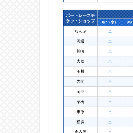
ボートレースチ
ケットショップ
8/7（水）
8/
なんぶ
△
河辺
△
川崎
△
大郷
△
玉川
△
岩間
△
岡部
△
栗橋
△
市原
△
横浜
△
名古屋
△