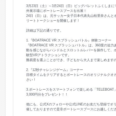
3月23日（土）～3月24日（日）ビッグパレットふくしまに
外展示場にボートレースブースを出展！
24日（日）は、元サッカー女子日本代表丸山桂里奈さんとボ
リートトークショーを開催します！
詳細は下記の通りです。
1.『BOATRACE VR スプラッシュバトル』体験コーナー
『BOATRACE VR スプラッシュバトル』は、360度の
動を感じながらハンドルとスロットルレバーを操作して、
験型VRアトラクションです。
難易度を選ぶことができ、子どもから大人まで楽しめます
2.『12秒チャレンジゲーム』コーナー
目標タイムをクリアするとボートレースのオリジナルクオ
さい！
3.ボートレースをスマートフォンで楽しめる「TELEBOAT
3,000円分をプレゼント！！
他にも、公式Xのフォローや公式LINEのお友だち登録で
催しておりますので是非ボートレースブースにお越しくだ