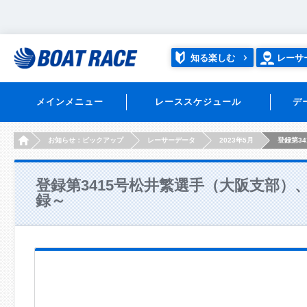
知る楽しむ
レーサ
メインメニュー
レーススケジュール
デ
HOME
お知らせ：ピックアップ
レーサーデータ
2023年5月
登録第3
登録第3415号松井繁選手（大阪支部）
録～