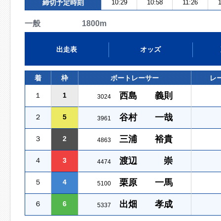
締切予定時刻
10:29
10:58
11:26
1
一般 1800m
出走表
オッズ
着
枠
ボートレーサー
レ
西島 義則
１
1
3024
谷村 一哉
２
5
3961
三浦 裕貴
３
2
4863
渡辺 崇
４
3
4474
栗原 一馬
５
4
5100
出畑 孝成
６
6
5337