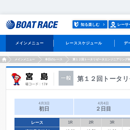
知る楽しむ
レーサ
メインメニュー
レーススケジュール
デ
HOME
メインメニュー
本日のレース
第１２回トータリゼータエンジニアリング
第１２回トータリ
4月3日
4月4日
初日
２日目
レース
1R
2R
3R