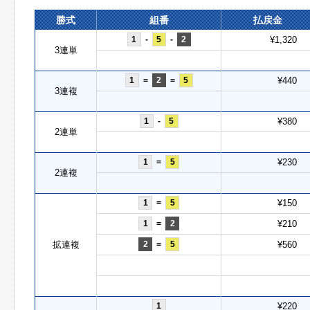
勝式
組番
払戻金
1
-
5
-
2
¥1,320
3連単
1
=
2
=
5
¥440
3連複
1
-
5
¥380
2連単
1
=
5
¥230
2連複
1
=
5
¥150
1
=
2
¥210
拡連複
2
=
5
¥560
1
¥220