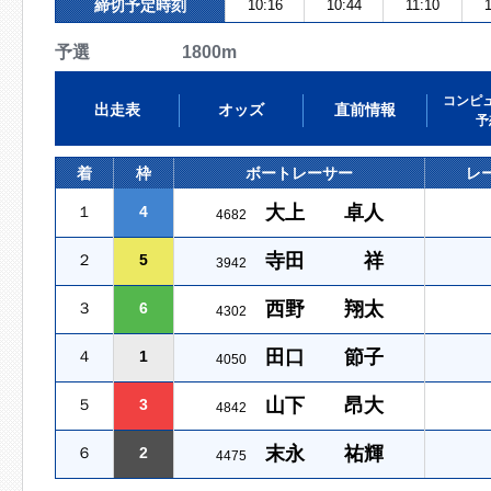
締切予定時刻
10:16
10:44
11:10
予選 1800m
コンピ
出走表
オッズ
直前情報
予
着
枠
ボートレーサー
レ
大上 卓人
１
4
4682
寺田 祥
２
5
3942
西野 翔太
３
6
4302
田口 節子
４
1
4050
山下 昂大
５
3
4842
末永 祐輝
６
2
4475