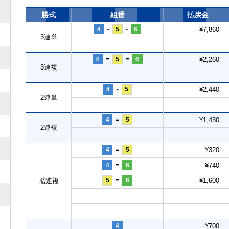
勝式
組番
払戻金
4
-
5
-
6
¥7,860
3連単
4
=
5
=
6
¥2,260
3連複
4
-
5
¥2,440
2連単
4
=
5
¥1,430
2連複
4
=
5
¥320
4
=
6
¥740
拡連複
5
=
6
¥1,600
4
¥700