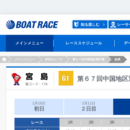
知る楽しむ
レーサ
メインメニュー
レーススケジュール
デ
HOME
メインメニュー
本日のレース
第６７回中国地区選手権
結果
第６７回中国地区
2月10日
2月11日
初日
２日目
レース
1R
2R
3R