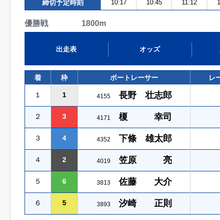
締切予定時刻
10:17
10:45
11:12
優勝戦 1800m
出走表
オッズ
着
枠
ボートレーサー
レ
長野 壮志郎
１
1
4155
榎 幸司
２
3
4171
下條 雄太郎
３
4
4352
笠原 亮
４
2
4019
佐藤 大介
５
6
3813
汐崎 正則
６
5
3893