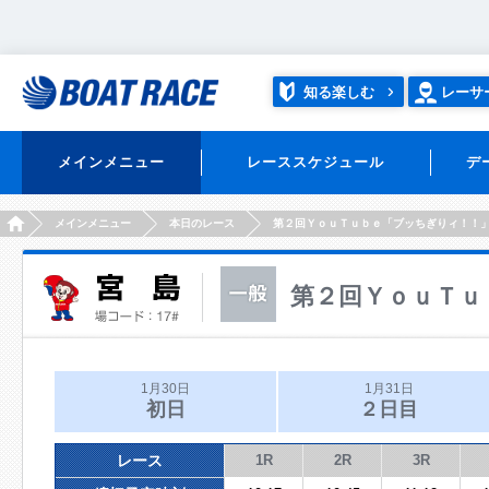
知る楽しむ
レーサ
メインメニュー
レーススケジュール
デ
HOME
メインメニュー
本日のレース
第２回ＹｏｕＴｕｂｅ「ブッちぎりィ！！
第２回ＹｏｕＴｕ
1月30日
1月31日
初日
２日目
レース
1R
2R
3R