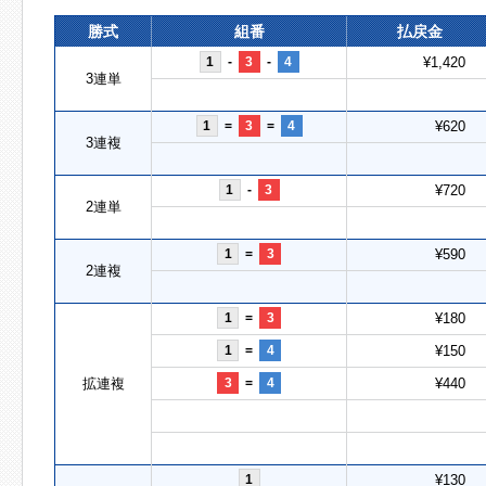
勝式
組番
払戻金
1
-
3
-
4
¥1,420
3連単
1
=
3
=
4
¥620
3連複
1
-
3
¥720
2連単
1
=
3
¥590
2連複
1
=
3
¥180
1
=
4
¥150
拡連複
3
=
4
¥440
1
¥130