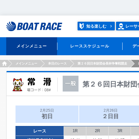
知る楽しむ
レーサ
メインメニュー
レーススケジュール
デ
HOME
メインメニュー
本日のレース
第２６回日本財団会長杯争奪戦競走
第２６回日本財団
2月25日
2月26日
初日
２日目
レース
1R
2R
3R