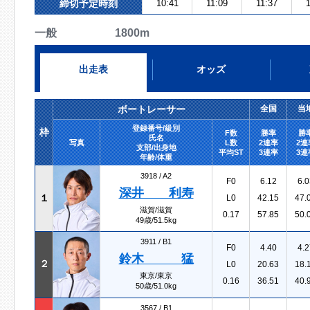
締切予定時刻
10:41
11:09
11:37
1
一般 1800m
出走表
オッズ
ボートレーサー
全国
当
登録番号/級別
枠
F数
勝率
勝
氏名
写真
L数
2連率
2連
支部/出身地
平均ST
3連率
3連
年齢/体重
3918 /
A2
F0
6.12
6.0
深井 利寿
１
L0
42.15
47.
滋賀/滋賀
0.17
57.85
50.
49歳/51.5kg
3911 /
B1
F0
4.40
4.2
鈴木 猛
２
L0
20.63
18.
東京/東京
0.16
36.51
40.
50歳/51.0kg
3567 /
B1