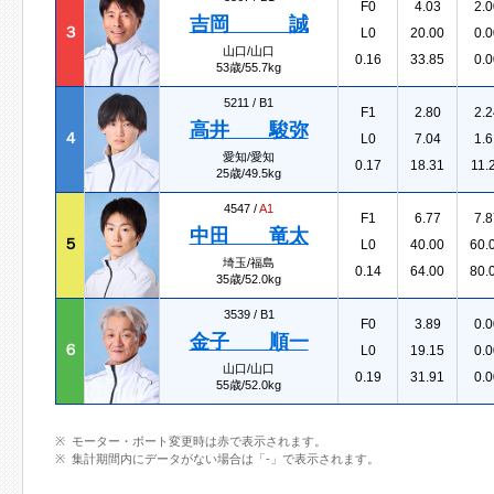
F0
4.03
2.0
吉岡 誠
３
L0
20.00
0.0
山口/山口
0.16
33.85
0.0
53歳/55.7kg
5211 /
B1
F1
2.80
2.2
高井 駿弥
４
L0
7.04
1.6
愛知/愛知
0.17
18.31
11.
25歳/49.5kg
4547 /
A1
F1
6.77
7.8
中田 竜太
５
L0
40.00
60.
埼玉/福島
0.14
64.00
80.
35歳/52.0kg
3539 /
B1
F0
3.89
0.0
金子 順一
６
L0
19.15
0.0
山口/山口
0.19
31.91
0.0
55歳/52.0kg
モーター・ボート変更時は赤で表示されます。
集計期間内にデータがない場合は「-」で表示されます。