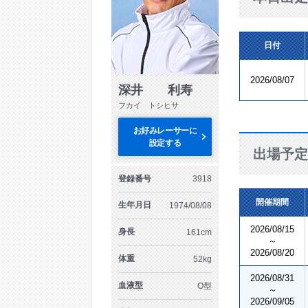
日付
2026/08/07
深井 利寿
フカイ トシヒサ
お好みレーサーに
設定する
出場予定
登録番号
3918
開催期間
生年月日
1974/08/08
2026/08/15
身長
161cm
～
2026/08/20
体重
52kg
2026/08/31
血液型
O型
～
2026/09/05