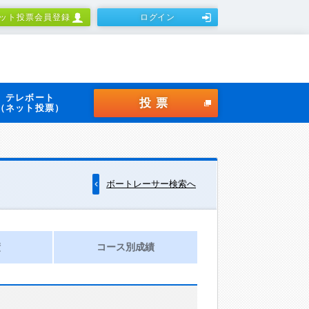
ット投票会員登録
ログイン
テレボート
投票
（ネット投票）
ボートレーサー検索へ
績
コース別成績