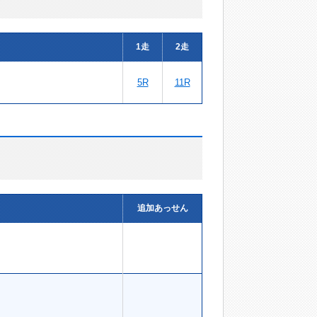
1走
2走
5R
11R
追加あっせん