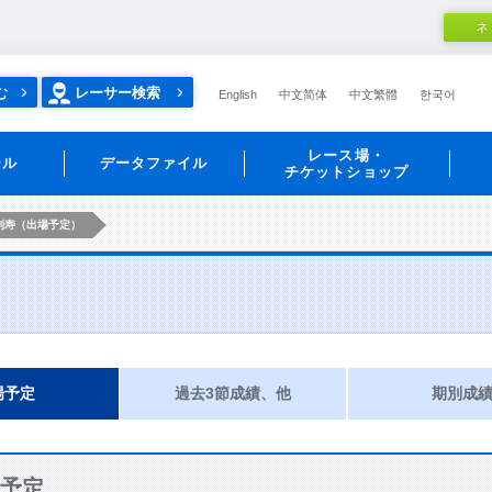
ネ
む
レーサー検索
English
中文简体
中文繁體
한국어
レース場・
ール
データファイル
チケットショップ
利寿（出場予定）
場予定
過去3節成績、他
期別成
予定