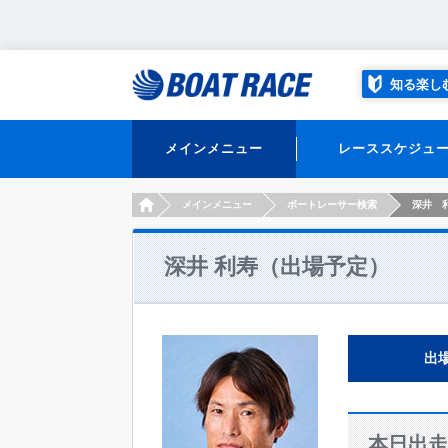
知る楽し
メインメニュー
レーススケジュ
HOME
メインメニュー
ボートレーサー検索
深井 
深井 利寿（出場予定）
出
本日出走