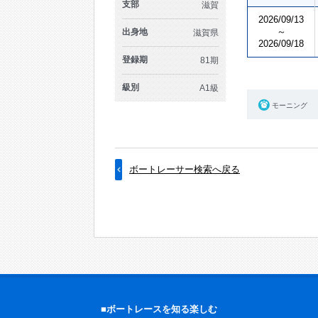
支部
滋賀
2026/09/13
～
出身地
滋賀県
2026/09/18
登録期
81期
級別
A1級
モーニング
ボートレーサー検索へ戻る
■ボートレースを知る楽しむ