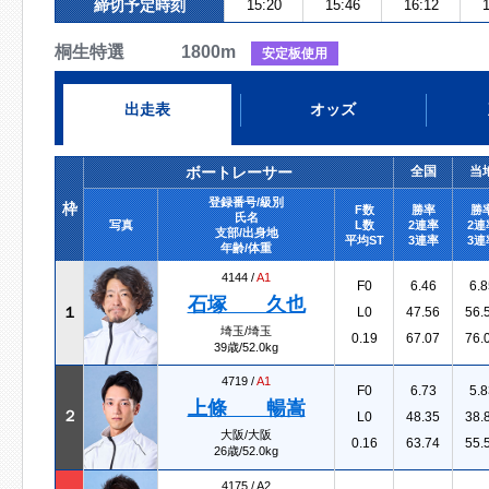
締切予定時刻
15:20
15:46
16:12
1
桐生特選 1800m
安定板使用
出走表
オッズ
ボートレーサー
全国
当
登録番号/級別
枠
F数
勝率
勝
氏名
写真
L数
2連率
2連
支部/出身地
平均ST
3連率
3連
年齢/体重
4144 /
A1
F0
6.46
6.8
石塚 久也
１
L0
47.56
56.
埼玉/埼玉
0.19
67.07
76.
39歳/52.0kg
4719 /
A1
F0
6.73
5.8
上條 暢嵩
２
L0
48.35
38.
大阪/大阪
0.16
63.74
55.
26歳/52.0kg
4175 /
A2