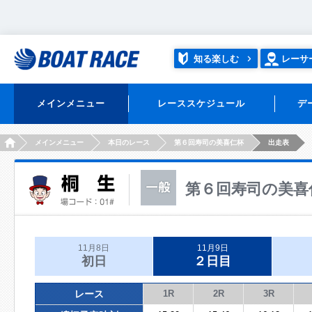
知る楽しむ
レーサ
メインメニュー
レーススケジュール
デ
HOME
メインメニュー
本日のレース
第６回寿司の美喜仁杯
出走表
第６回寿司の美喜
11月8日
11月9日
初日
２日目
レース
1R
2R
3R