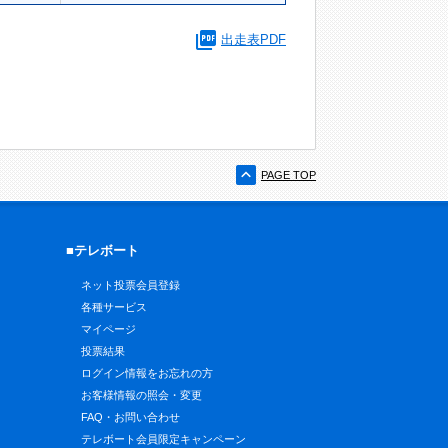
出走表PDF
PAGE TOP
■テレボート
ネット投票会員登録
各種サービス
マイページ
投票結果
ログイン情報をお忘れの方
お客様情報の照会・変更
FAQ・お問い合わせ
テレボート会員限定キャンペーン