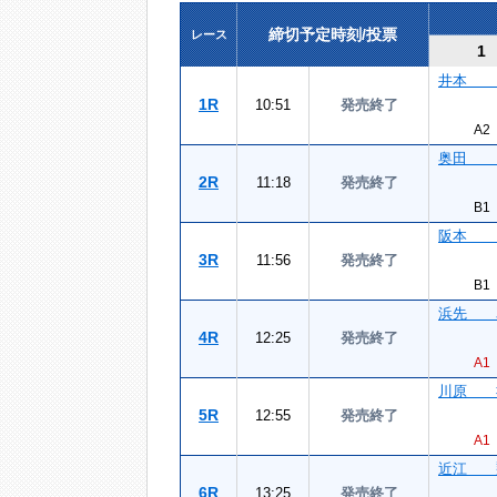
締切予定時刻/投票
レース
1
井本 
1R
10:51
発売終了
A2
奥田
2R
11:18
発売終了
B1
阪本 
3R
11:56
発売終了
B1
浜先 
4R
12:25
発売終了
A1
川原 
5R
12:55
発売終了
A1
近江 
6R
13:25
発売終了