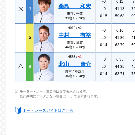
F0
6.11
7
桑島 和宏
4
L0
41.13
7
東京 / 千葉
0.15
59.68
9
39歳 / 53.9kg
4012 /
A2
F0
6.10
5
中村 有裕
5
L0
41.86
4
滋賀 / 滋賀
0.14
62.79
6
44歳 / 52.0kg
4535 /
A1
F0
6.35
6
北山 康介
6
L0
44.35
4
東京 / 神奈川
0.14
63.71
7
34歳 / 55.4kg
モーター・ボート変更時は赤で表示されます。
集計期間にデータがない場合は「-」で表示されます。
ボートレースガイドはこちら