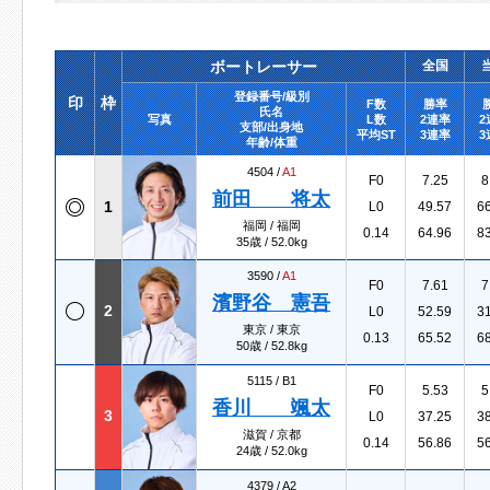
ボートレーサー
全国
登録番号/級別
印
枠
F数
勝率
氏名
写真
L数
2連率
2
支部/出身地
平均ST
3連率
3
年齢/体重
4504 /
A1
F0
7.25
8
前田 将太
1
L0
49.57
6
福岡 / 福岡
0.14
64.96
8
35歳 / 52.0kg
3590 /
A1
F0
7.61
7
濱野谷 憲吾
2
L0
52.59
3
東京 / 東京
0.13
65.52
6
50歳 / 52.8kg
5115 /
B1
F0
5.53
5
香川 颯太
3
L0
37.25
3
滋賀 / 京都
0.14
56.86
5
24歳 / 52.0kg
4379 /
A2