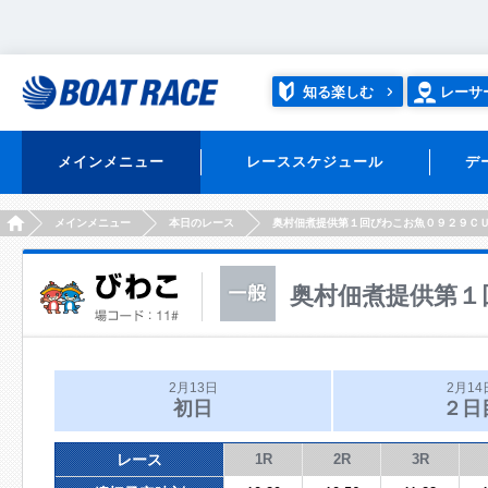
知る楽しむ
レーサ
メインメニュー
レーススケジュール
デ
HOME
メインメニュー
本日のレース
奥村佃煮提供第１回びわこお魚０９２９Ｃ
奥村佃煮提供第１
2月13日
2月14
初日
２日
レース
1R
2R
3R