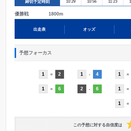
締切予定時刻
10:29
10:56
11:23
優勝戦 1800m
出走表
オッズ
予想フォーカス
1
2
1
4
1
=
-
=
1
6
2
6
1
=
-
=
1
=
この予想に対する自信度は