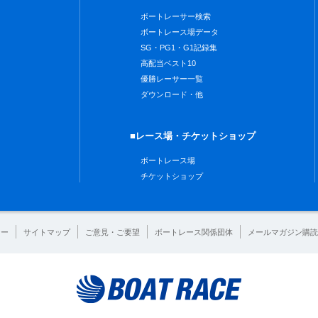
ボートレーサー検索
ボートレース場データ
SG・PG1・G1記録集
高配当ベスト10
優勝レーサー一覧
ダウンロード・他
■レース場・チケットショップ
ボートレース場
チケットショップ
シー
サイトマップ
ご意見・ご要望
ボートレース関係団体
メールマガジン購読