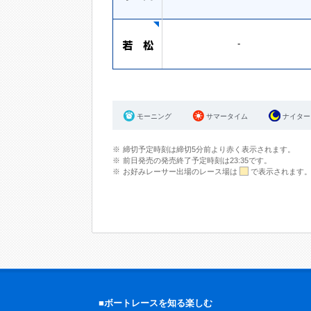
-
モーニング
サマータイム
ナイター
締切予定時刻は締切5分前より赤く表示されます。
前日発売の発売終了予定時刻は23:35です。
お好みレーサー出場のレース場は
で表示されます
■ボートレースを知る楽しむ