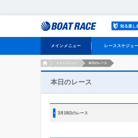
知る楽し
メインメニュー
レーススケジュ
HOME
メインメニュー
本日のレース
本日のレース
3月19日のレース