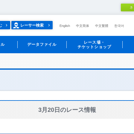
ネ
む
レーサー検索
English
中文简体
中文繁體
한국어
レース場・
ール
データファイル
チケットショップ
3月20日のレース情報