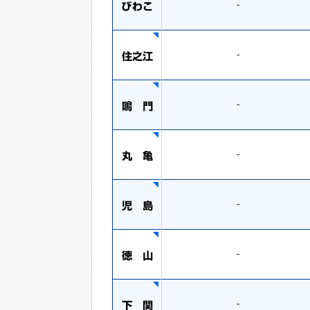
-
-
-
-
-
-
-