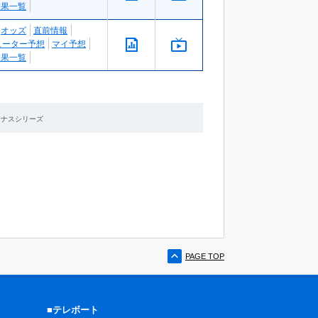
結果一覧
オッズ
直前情報
ューター予想
マイ予想
結果一覧
ーナスシリーズ
PAGE TOP
■テレボート