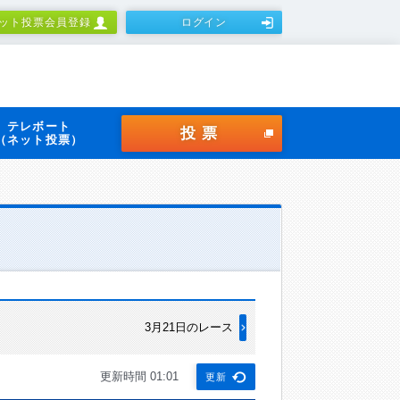
ット投票会員登録
ログイン
テレボート
投票
（ネット投票）
3月21日のレース
更新時間 01:01
更新