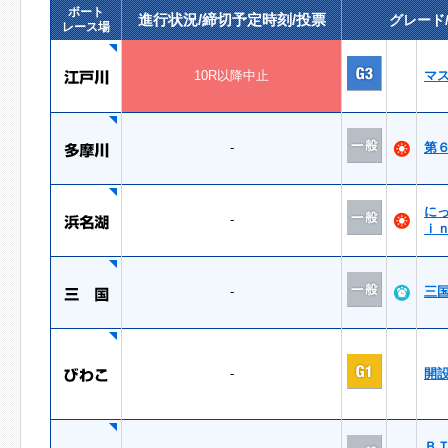
ボート
進行状況/締切予定時刻/投票
グレード
レース場
10R以降中止
マ
-
第
に
-
ｉ
-
三
-
開
Ｂ