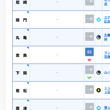
-
走
エ
-
記
丸
-
杯
マ
-
宮
-
ル
ミ
-
２
-
第