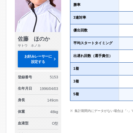
勝率
3連対率
優出回数
佐藤 ほのか
平均スタートタイミング
サトウ ホノカ
出遅れ回数（選手責任）
お好みレーサーに
設定する
1着
登録番号
5153
3着
生年月日
1996/04/03
5着
身長
149cm
集計期間内にデータがない場合は「-」
体重
48kg
血液型
O型