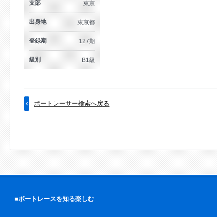
支部
東京
出身地
東京都
登録期
127期
級別
B1級
ボートレーサー検索へ戻る
■ボートレースを知る楽しむ