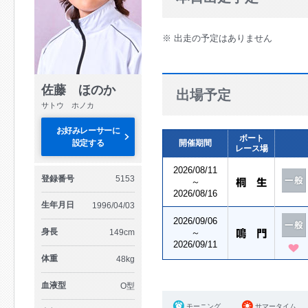
※ 出走の予定はありません
佐藤 ほのか
出場予定
サトウ ホノカ
お好みレーサーに
ボート
設定する
開催期間
レース場
2026/08/11
登録番号
5153
～
2026/08/16
生年月日
1996/04/03
2026/09/06
身長
149cm
～
2026/09/11
体重
48kg
血液型
O型
モーニング
サマータイム