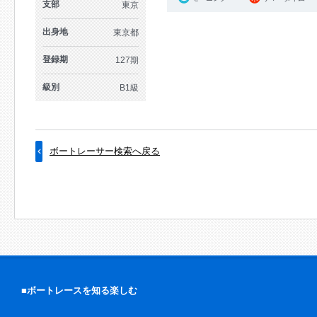
支部
東京
出身地
東京都
登録期
127期
級別
B1級
ボートレーサー検索へ戻る
■ボートレースを知る楽しむ