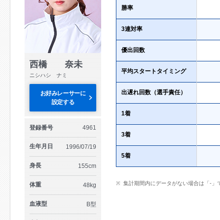
勝率
3連対率
優出回数
西橋 奈未
平均スタートタイミング
ニシハシ ナミ
出遅れ回数（選手責任）
お好みレーサーに
設定する
1着
登録番号
4961
3着
生年月日
1996/07/19
5着
身長
155cm
集計期間内にデータがない場合は「-」
体重
48kg
血液型
B型