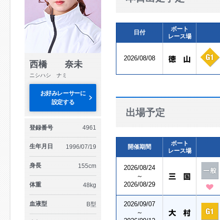
ボート
日付
レース場
2026/08/08
西橋 奈未
ニシハシ ナミ
お好みレーサーに
設定する
出場予定
登録番号
4961
ボート
生年月日
1996/07/19
開催期間
レース場
身長
155cm
2026/08/24
～
2026/08/29
体重
48kg
血液型
2026/09/07
B型
～