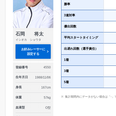
勝率
3連対率
優出回数
石岡 将太
平均スタートタイミング
イシオカ ショウタ
出遅れ回数（選手責任）
お好みレーサーに
設定する
1着
登録番号
4550
3着
生年月日
1988/11/06
5着
身長
167cm
集計期間内にデータがない場合は「-」
体重
57kg
血液型
O型