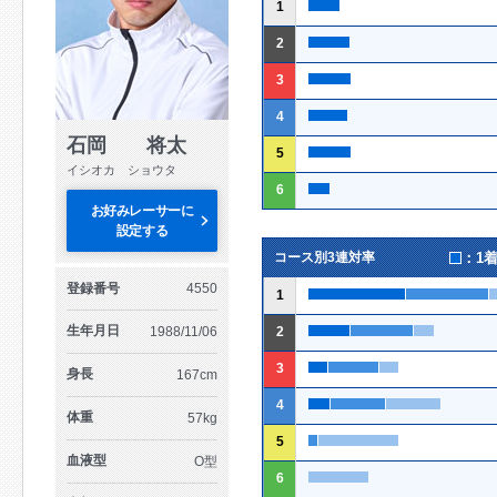
1
2
3
4
石岡 将太
5
イシオカ ショウタ
6
お好みレーサーに
設定する
：1
コース別3連対率
登録番号
4550
1
生年月日
1988/11/06
2
3
身長
167cm
4
体重
57kg
5
血液型
O型
6