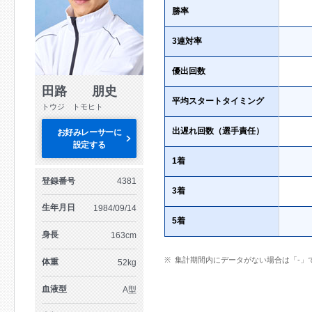
勝率
3連対率
優出回数
田路 朋史
平均スタートタイミング
トウジ トモヒト
出遅れ回数（選手責任）
お好みレーサーに
設定する
1着
登録番号
4381
3着
生年月日
1984/09/14
5着
身長
163cm
集計期間内にデータがない場合は「-」
体重
52kg
血液型
A型