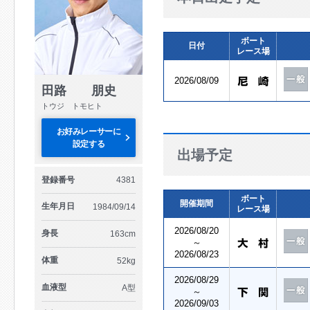
ボート
日付
レース場
2026/08/09
田路 朋史
トウジ トモヒト
お好みレーサーに
設定する
出場予定
登録番号
4381
ボート
開催期間
生年月日
1984/09/14
レース場
2026/08/20
身長
163cm
～
2026/08/23
体重
52kg
2026/08/29
血液型
A型
～
2026/09/03