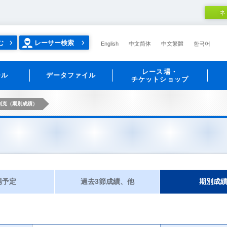
ネ
む
レーサー検索
English
中文简体
中文繁體
한국어
レース場・
ール
データファイル
チケットショップ
利克（期別成績）
場予定
過去3節成績、他
期別成