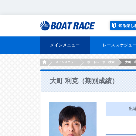
知る楽し
メインメニュー
レーススケジュ
HOME
メインメニュー
ボートレーサー検索
大町 
大町 利克（期別成績）
出