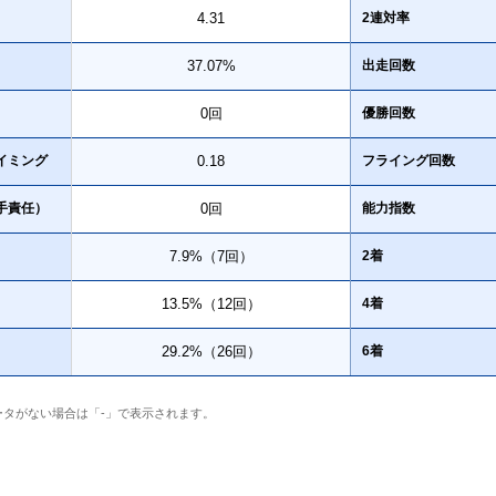
4.31
2連対率
37.07%
出走回数
0回
優勝回数
イミング
0.18
フライング回数
手責任）
0回
能力指数
7.9%（7回）
2着
13.5%（12回）
4着
29.2%（26回）
6着
ータがない場合は「-」で表示されます。