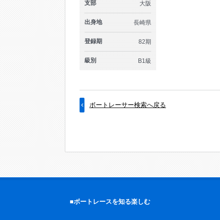
支部
大阪
出身地
長崎県
登録期
82期
級別
B1級
ボートレーサー検索へ戻る
■ボートレースを知る楽しむ