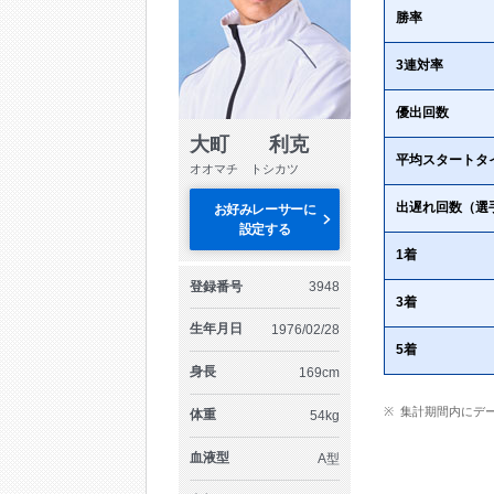
勝率
3連対率
優出回数
大町 利克
平均スタートタ
オオマチ トシカツ
出遅れ回数（選
お好みレーサーに
設定する
1着
登録番号
3948
3着
生年月日
1976/02/28
5着
身長
169cm
集計期間内にデ
体重
54kg
血液型
A型