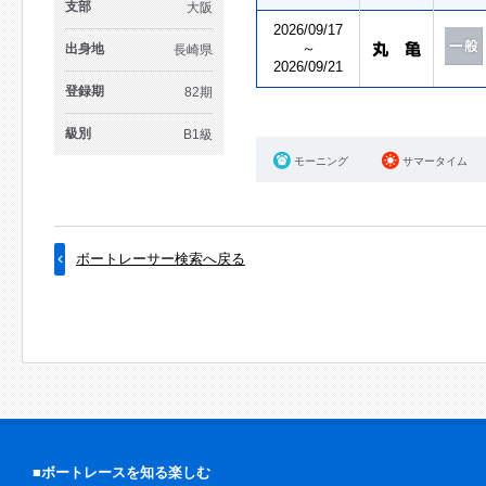
支部
大阪
2026/09/17
～
出身地
長崎県
2026/09/21
登録期
82期
級別
B1級
モーニング
サマータイム
ボートレーサー検索へ戻る
■ボートレースを知る楽しむ