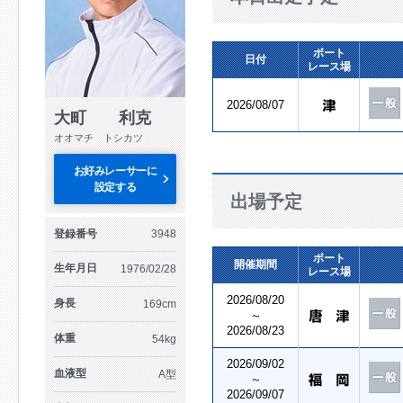
ボート
日付
レース場
2026/08/07
大町 利克
オオマチ トシカツ
お好みレーサーに
設定する
出場予定
登録番号
3948
ボート
開催期間
生年月日
1976/02/28
レース場
2026/08/20
身長
169cm
～
2026/08/23
体重
54kg
2026/09/02
血液型
A型
～
2026/09/07