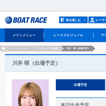
知る楽しむ
レーサ
メインメニュー
レーススケジュール
デ
HOME
メインメニュー
ボートレーサー検索
川井 萌（出場予定）
川井 萌（出場予定）
出場予定
本日出走予定