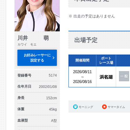
※ 出走の予定はありません
川井 萌
出場予定
カワイ モエ
お好みレーサーに
ボート
設定する
開催期間
レース場
2026/08/11
登録番号
5174
～
2026/08/16
生年月日
2002/01/08
身長
152cm
モーニング
サマータイム
体重
45kg
血液型
A型