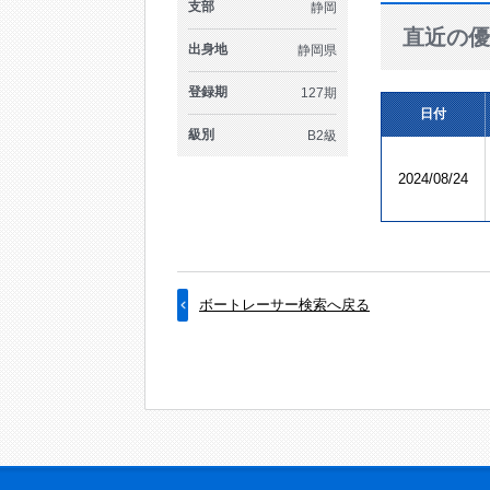
支部
静岡
直近の優
出身地
静岡県
登録期
127期
日付
級別
B2級
2024/08/24
ボートレーサー検索へ戻る