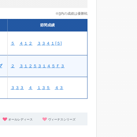
※[]内の成績は優勝戦
節間成績
５
４
１
２
３
３
４
１
[５]
プ
２
３
１
２
５
３
１
４
５
Ｆ
３
３
３
３
４
１
３
５
４
３
オールレディース
ヴィーナスシリーズ