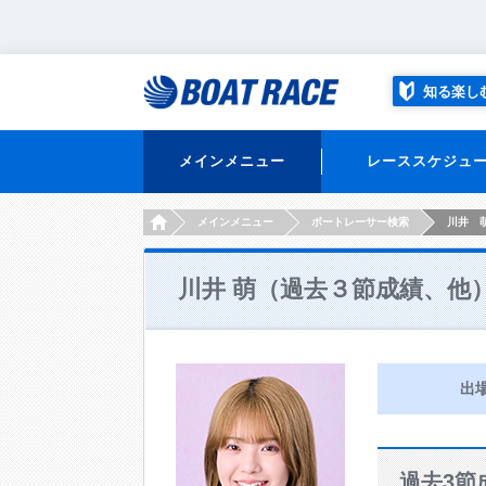
知る楽し
メインメニュー
レーススケジュ
HOME
メインメニュー
ボートレーサー検索
川井 
川井 萌（過去３節成績、他
出
過去3節