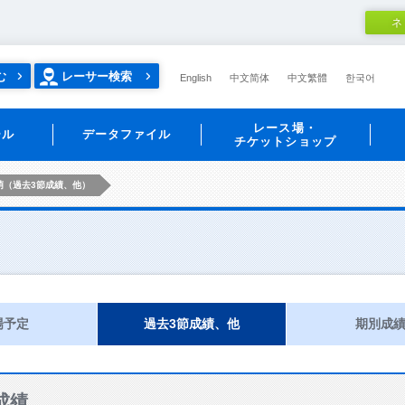
ネ
む
レーサー検索
English
中文简体
中文繁體
한국어
レース場・
ール
データファイル
チケットショップ
萌（過去3節成績、他）
）
場予定
過去3節成績、他
期別成
成績