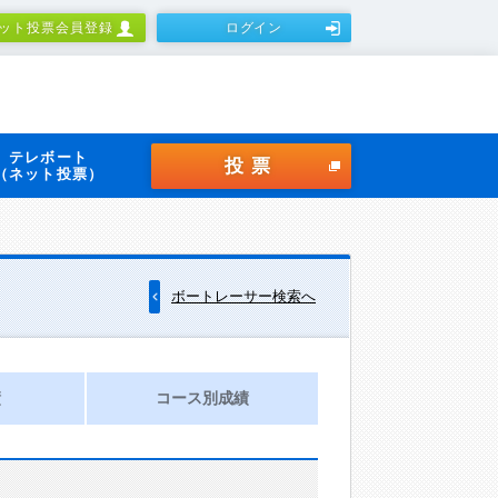
ット投票会員登録
ログイン
テレボート
投票
（ネット投票）
ボートレーサー検索へ
績
コース別成績