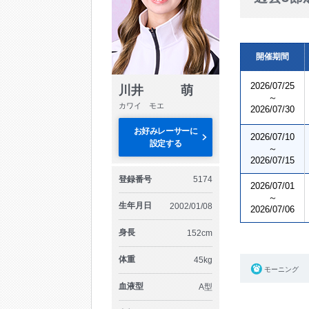
開催期間
2026/07/25
川井 萌
～
カワイ モエ
2026/07/30
お好みレーサーに
2026/07/10
設定する
～
2026/07/15
登録番号
5174
2026/07/01
～
生年月日
2002/01/08
2026/07/06
身長
152cm
体重
45kg
モーニング
血液型
A型