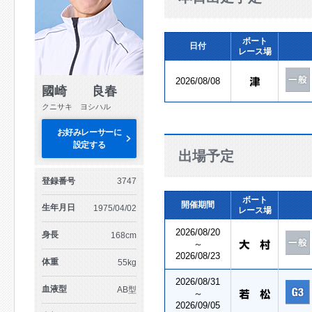
ボート
日付
レース場
2026/08/08
國崎 良春
クニサキ ヨシハル
お好みレーサーに
設定する
出場予定
登録番号
3747
ボート
開催期間
生年月日
1975/04/02
レース場
2026/08/20
身長
168cm
～
2026/08/23
体重
55kg
2026/08/31
血液型
AB型
～
2026/09/05