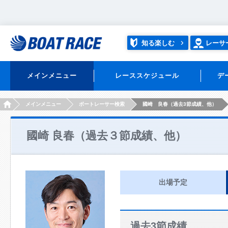
知る楽しむ
レーサ
メインメニュー
レーススケジュール
デ
HOME
メインメニュー
ボートレーサー検索
國崎 良春（過去3節成績、他）
國崎 良春（過去３節成績、他）
出場予定
過去3節成績