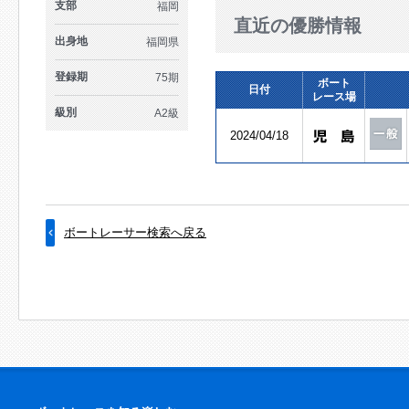
支部
福岡
直近の優勝情報
出身地
福岡県
登録期
75期
ボート
日付
レース場
級別
A2級
2024/04/18
ボートレーサー検索へ戻る