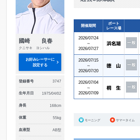
ボート
開催期間
レース場
2026/07/24
國崎 良春
～
クニサキ ヨシハル
2026/07/27
お好みレーサーに
2026/07/15
設定する
～
2026/07/20
登録番号
3747
2026/07/04
～
2026/07/09
生年月日
1975/04/02
身長
168cm
体重
55kg
モーニング
サマータイム
血液型
AB型