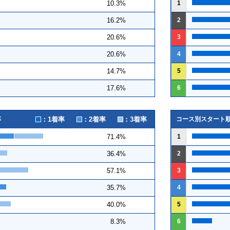
1
10.3%
2
16.2%
3
20.6%
4
20.6%
5
14.7%
6
17.6%
：1着率
：2着率
：3着率
率
コース別スタート
1
71.4%
2
36.4%
3
57.1%
4
35.7%
5
40.0%
6
8.3%