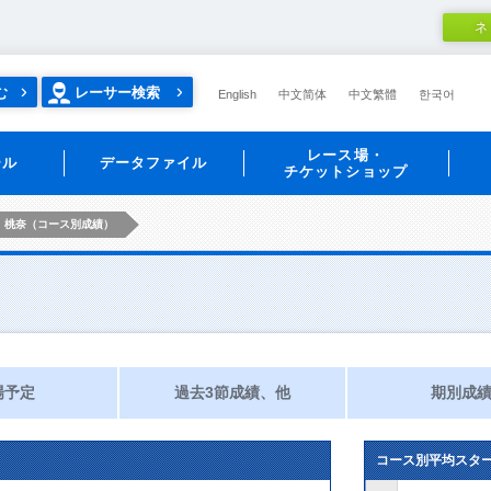
ネ
む
レーサー検索
English
中文简体
中文繁體
한국어
レース場・
ール
データファイル
チケットショップ
 桃奈（コース別成績）
）
場予定
過去3節成績、他
期別成
コース別平均スタ