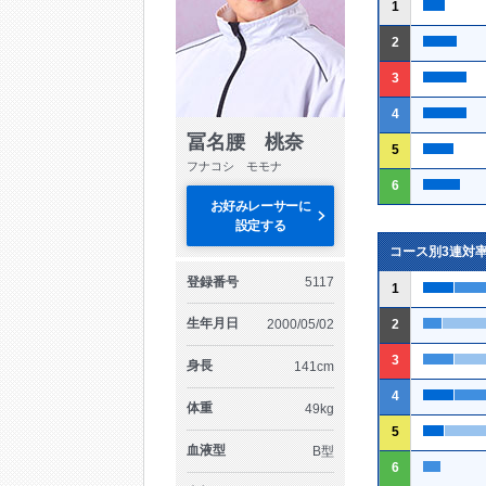
1
2
3
4
冨名腰 桃奈
5
フナコシ モモナ
6
お好みレーサーに
設定する
コース別3連対
登録番号
5117
1
生年月日
2000/05/02
2
3
身長
141cm
4
体重
49kg
5
血液型
B型
6