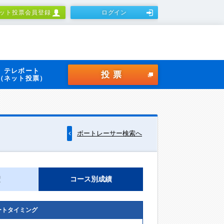
ット投票会員登録
ログイン
テレボート
投票
（ネット投票）
ボートレーサー検索へ
績
コース別成績
ートタイミング