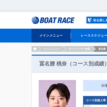
知る楽し
メインメニュー
レーススケジュ
HOME
メインメニュー
ボートレーサー検索
冨名腰
冨名腰 桃奈（コース別成績
出
コース別進入率