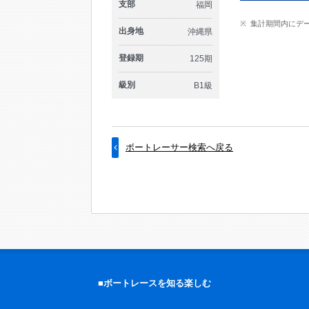
支部
福岡
集計期間内にデ
出身地
沖縄県
登録期
125期
級別
B1級
ボートレーサー検索へ戻る
■ボートレースを知る楽しむ