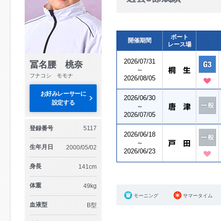
ボート
開催期間
レース場
2026/07/31
冨名腰 桃奈
～
フナコシ モモナ
2026/08/05
お好みレーサーに
2026/06/30
設定する
～
2026/07/05
登録番号
5117
2026/06/18
～
生年月日
2000/05/02
2026/06/23
身長
141cm
体重
49kg
モーニング
サマータイム
血液型
B型