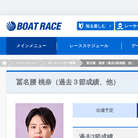
知る楽しむ
レーサ
メインメニュー
レーススケジュール
デ
HOME
メインメニュー
ボートレーサー検索
冨名腰 桃奈（過去3節成績、他）
冨名腰 桃奈（過去３節成績、他）
出場予定
過去3節成績